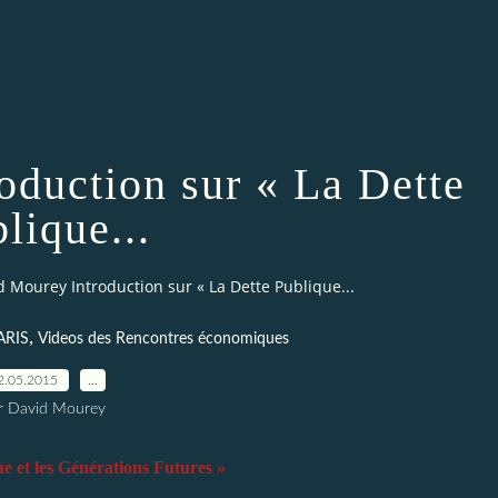
oduction sur « La Dette
lique...
d Mourey Introduction sur « La Dette Publique...
,
ARIS
Videos des Rencontres économiques
2.05.2015
…
r David Mourey
e et les Générations Futures »