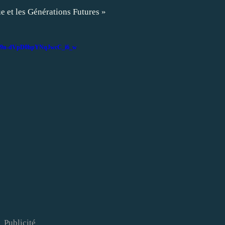
e et les Générations Futures »
=UU9n-dVpD0hpYNqJwcC_i6_w
Publicité