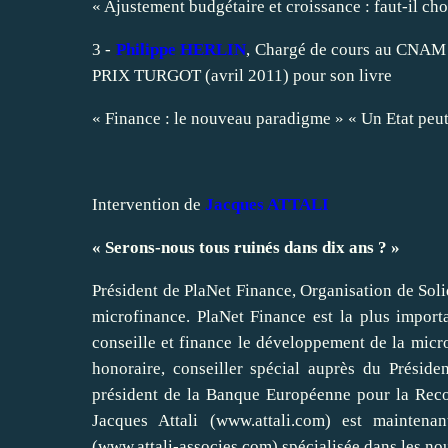
« Ajustement budgétaire et croissance : faut-il cho
3 -
Philippe HERLIN
, Chargé de cours au CNAM s
PRIX TURGOT (avril 2011) pour son livre
« Finance : le nouveau paradigme » « Un Etat peut-i
Intervention de
Jacques ATTALI
« Serons-nous tous ruinés dans dix ans ? »
Président de PlaNet Finance, Organisation de Soli
microfinance. PlaNet Finance est la plus importa
conseille et finance le développement de la micro
honoraire, conseiller spécial auprès du Présid
président de la Banque Européenne pour la Rec
Jacques Attali (www.attali.com) est maintenan
(www.attali-associes.com) spécialisée dans les nou