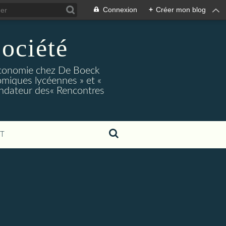
Connexion
+
Créer mon blog
ociété
conomie chez De Boeck
miques lycéennes » et «
ndateur des« Rencontres
T