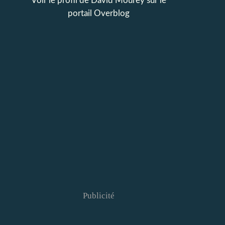
Voir le profil de
David Mourey
sur le
portail Overblog
Publicité