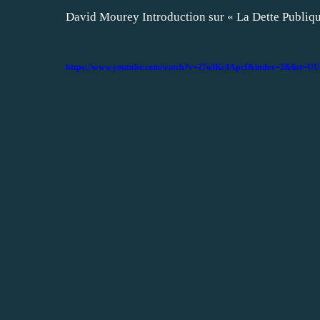
David Mourey Introduction sur « La Dette Publiqu
https://www.youtube.com/watch?v=27o3Kc4ApcI&index=2&list