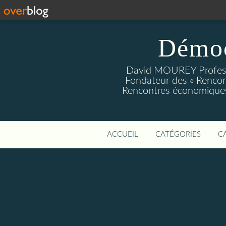
Démoc
David MOUREY Profess
Fondateur des « Rencon
Rencontres économiques
ACCUEIL
CATÉGORIES
C