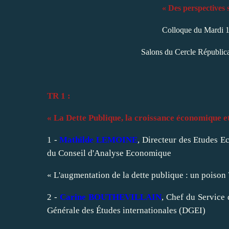
« Des perspectives s
Colloque du Mardi 1
Salons du Cercle Républic
TR 1 :
« La Dette Publique, la croissance économique et
1 -
Mathilde LEMOINE
, Directeur des Etudes 
du Conseil d'Analyse Economique
« L'augmentation de la dette publique : un poison 
2 -
Carine BOUTHEVILLAIN
, Chef du Service 
Générale des Études internationales (DGEI)