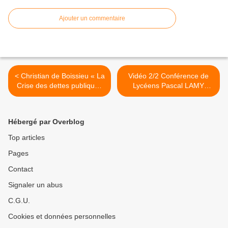
Ajouter un commentaire
< Christian de Boissieu « La
Vidéo 2/2 Conférence de
Crise des dettes publiques
Lycéens Pascal LAMY
et les déséquilibres globaux
Pontault-Combault le 28
»
janvier 2015 >
Hébergé par Overblog
Top articles
Pages
Contact
Signaler un abus
C.G.U.
Cookies et données personnelles