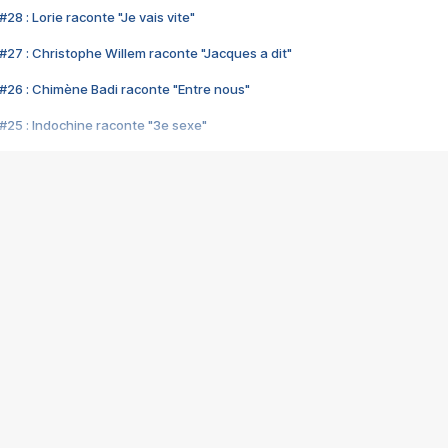
28 : Lorie raconte "Je vais vite"
#27 : Christophe Willem raconte "Jacques a dit"
#26 : Chimène Badi raconte "Entre nous"
#25 : Indochine raconte "3e sexe"
#24 : Zaho raconte "C'est chelou"
#23 : Patrick Bruel raconte "Au café des délices"
#22 : Kyo raconte "Le chemin"
#21 : Nolwenn Leroy raconte "Cassé"
#20 : Patrick Hernandez raconte "Born to be alive"
#19 : Lorie raconte "Près de moi"
#18 : Michael Jones raconte "A nos actes manqués" (avec Jean-Jacque
#17 : Khaled raconte "Aïcha"