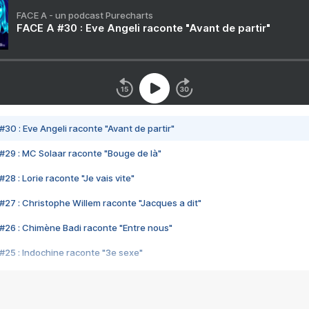
FACE A - un podcast Purecharts
FACE A #30 : Eve Angeli raconte "Avant de partir"
#30 : Eve Angeli raconte "Avant de partir"
#29 : MC Solaar raconte "Bouge de là"
28 : Lorie raconte "Je vais vite"
#27 : Christophe Willem raconte "Jacques a dit"
#26 : Chimène Badi raconte "Entre nous"
#25 : Indochine raconte "3e sexe"
#24 : Zaho raconte "C'est chelou"
#23 : Patrick Bruel raconte "Au café des délices"