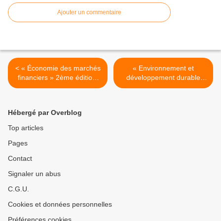
Ajouter un commentaire
< « Économie des marchés
« Environnement et
financiers » 2ème édition,
développement durable
de Paul-Jacques Lehmann
Une approche méta-
économique » de Olivier
Godard >
Hébergé par Overblog
Top articles
Pages
Contact
Signaler un abus
C.G.U.
Cookies et données personnelles
Préférences cookies