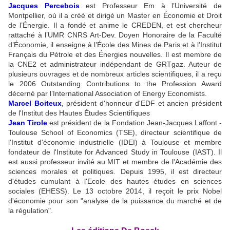
Jacques Percebois
est Professeur Em à l’Université de
Montpellier, où il a créé et dirigé un Master en Économie et Droit
de l’Énergie. Il a fondé et anime le CREDEN, et est chercheur
rattaché à l’UMR CNRS Art-Dev. Doyen Honoraire de la Faculté
d’Économie, il enseigne à l’École des Mines de Paris et à l’Institut
Français du Pétrole et des Énergies nouvelles. Il est membre de
la CNE2 et administrateur indépendant de GRTgaz. Auteur de
plusieurs ouvrages et de nombreux articles scientifiques, il a reçu
le 2006 Outstanding Contributions to the Profession Award
décerné par l’International Association of Energy Economists.
Marcel Boiteux
, président d'honneur d'EDF et ancien président
de l'Institut des Hautes Études Scientifiques
Jean Tirole
est président de la Fondation Jean-Jacques Laffont -
Toulouse School of Economics (TSE), directeur scientifique de
l'Institut d'économie industrielle (IDEI) à Toulouse et membre
fondateur de l'Institute for Advanced Study in Toulouse (IAST). Il
est aussi professeur invité au MIT et membre de l'Académie des
sciences morales et politiques. Depuis 1995, il est directeur
d'études cumulant à l'Ecole des hautes études en sciences
sociales (EHESS). Le 13 octobre 2014, il reçoit le prix Nobel
d'économie pour son "analyse de la puissance du marché et de
la régulation".