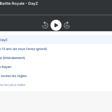
 Battle Royale - DayZ
 DayZ
 a 13 ans (et vous l'avez ignoré)
e (littéralement)
im Rayan
 toutes les règles
s les jeux vidéo
us choquant de Rockstar ? - Le scandale BULLY
e plus moche de Steam
du RÊVE tourne au CAUCHEMAR