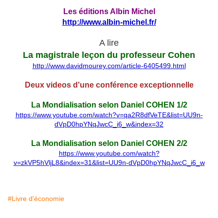
Les éditions Albin Michel
http://www.albin-michel.fr/
A lire
La magistrale leçon du professeur Cohen
http://www.davidmourey.com/article-6405499.html
Deux videos d'une conférence exceptionnelle
La Mondialisation selon Daniel COHEN 1/2
https://www.youtube.com/watch?v=qa2R8dfVeTE&list=UU9n-
dVpD0hpYNqJwcC_i6_w&index=32
La Mondialisation selon Daniel COHEN 2/2
https://www.youtube.com/watch?
v=zkVP5hVljL8&index=31&list=UU9n-dVpD0hpYNqJwcC_i6_w
#Livre d'économie