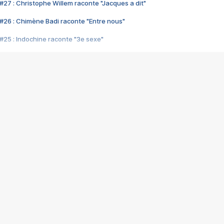
#27 : Christophe Willem raconte "Jacques a dit"
#26 : Chimène Badi raconte "Entre nous"
#25 : Indochine raconte "3e sexe"
#24 : Zaho raconte "C'est chelou"
#23 : Patrick Bruel raconte "Au café des délices"
#22 : Kyo raconte "Le chemin"
#21 : Nolwenn Leroy raconte "Cassé"
#20 : Patrick Hernandez raconte "Born to be alive"
#19 : Lorie raconte "Près de moi"
#18 : Michael Jones raconte "A nos actes manqués" (avec Jean-Jacque
#17 : Khaled raconte "Aïcha"
#16 : Corneille raconte "Parce qu'on vient de loin"
#15 : Indochine raconte "L'aventurier"