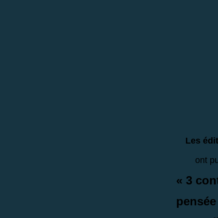
Les édi
ont p
« 3 con
pensée