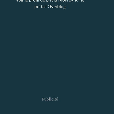
Voir le profil de
David Mourey
sur le
portail Overblog
Publicité