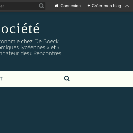
Connexion
+
Créer mon blog
ociété
conomie chez De Boeck
miques lycéennes » et «
ndateur des« Rencontres
T