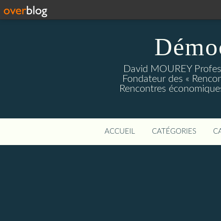
Démoc
David MOUREY Profess
Fondateur des « Rencon
Rencontres économiques
ACCUEIL
CATÉGORIES
C