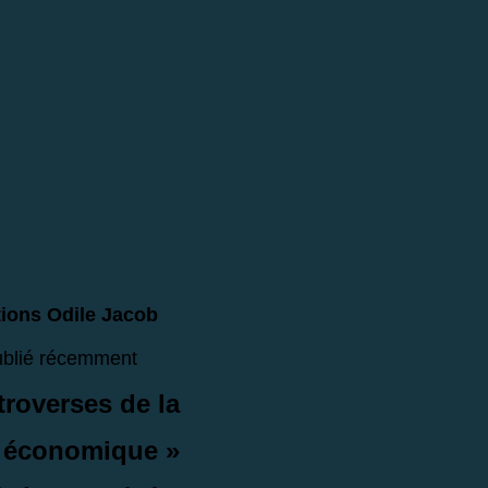
tions Odile Jacob
ublié récemment
troverses de la
 économique »