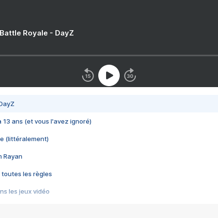
 Battle Royale - DayZ
 DayZ
 a 13 ans (et vous l'avez ignoré)
e (littéralement)
im Rayan
 toutes les règles
s les jeux vidéo
us choquant de Rockstar ? - Le scandale BULLY