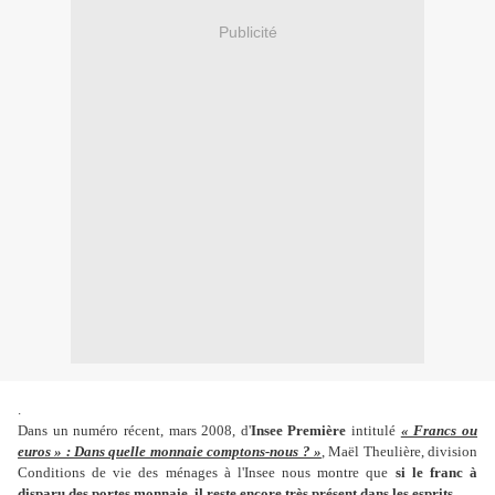
Publicité
.
Dans un numéro récent, mars 2008, d'
Insee Première
intitulé
« Francs ou
euros » : Dans quelle monnaie comptons-nous ? »
, Maël Theulière, division
Conditions de vie des ménages à l'Insee nous montre que
si le franc à
disparu des portes monnaie, il reste encore très présent dans les esprits.