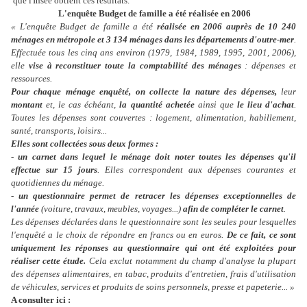
que l'Insee obtient ces résultats.
L'enquête Budget de famille a été réalisée en 2006
« L'enquête Budget de famille a été
réalisée en 2006 auprès de 10 240
ménages en métropole et 3 134 ménages dans les départements d'outre-mer
.
Effectuée tous les cinq ans environ (1979, 1984, 1989, 1995, 2001, 2006),
elle
vise à reconstituer toute la comptabilité des ménages
: dépenses et
ressources.
Pour chaque ménage enquêté, on collecte la nature des dépenses,
leur
montant
et, le cas échéant,
la quantité achetée
ainsi que
le lieu d'achat
.
Toutes les dépenses sont couvertes : logement, alimentation, habillement,
santé, transports, loisirs...
Elles sont collectées sous deux formes :
-
un carnet dans lequel le ménage doit noter toutes les dépenses qu'il
effectue sur 15 jours
. Elles correspondent aux dépenses courantes et
quotidiennes du ménage.
-
un questionnaire permet de retracer les dépenses
exceptionnelles de
l'année
(voiture, travaux, meubles, voyages...)
afin de compléter le carnet
.
Les dépenses déclarées dans le questionnaire sont les seules pour lesquelles
l'enquêté a le choix de répondre en francs ou en euros.
De ce fait, ce sont
uniquement les réponses au questionnaire qui ont été exploitées pour
réaliser cette étude.
Cela exclut notamment du champ d'analyse la plupart
des dépenses alimentaires, en tabac, produits d'entretien, frais d'utilisation
de véhicules, services et produits de soins personnels, presse et papeterie... »
A consulter ici :