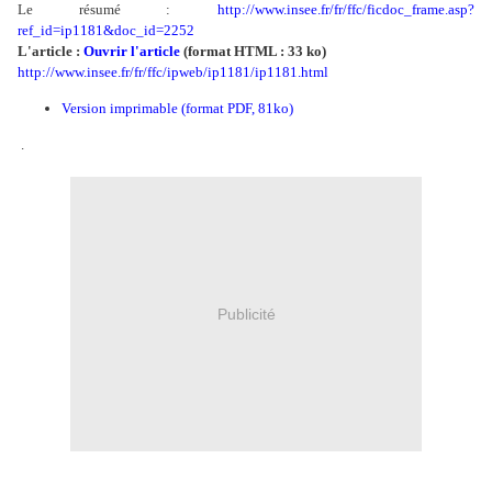
Le résumé :
http://www.insee.fr/fr/ffc/ficdoc_frame.asp?
ref_id=ip1181&doc_id=2252
L'article :
Ouvrir l'article
(format HTML : 33 ko)
http://www.insee.fr/fr/ffc/ipweb/ip1181/ip1181.html
Version imprimable (format PDF, 81ko)
.
Publicité