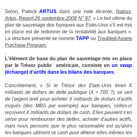
Selon, Patrick
ARTUS
dans une note récente,
Natixis,
Artus, Report,26 septembre 2008
N° 97
,
« Le but ultime du
plan de sauvetage des banques aux Etats-Unis s'il est mis
en place est de redonner de la rentabilité aux banques ».
La structure présente se nomme
TAPP
ou
Troubled Assets
Purchase Program.
L'élément de base du plan de sauvetage mis en place
par le Trésor public américain, consiste en
un swap
(échange) d'actifs dans les bilans des banques
.
Concrètement,
« Si le Trésor des Etats-Unis émet X
milliards de dollars de dette publique (X = 700 ?), se sert
de l'argent levé pour acheter X milliards de dollars d'actifs
risqués (des MBS par exemple) aux banques, celles-ci
reçoivent X milliards de dollars de cash. Elles peuvent s'en
servir pour rembourser des dettes, acheter d'autres actifs,
mais nous pensons que le plus raisonnable est qu'alors
les banques utilisent ce cash pour détenir elles mêmes les