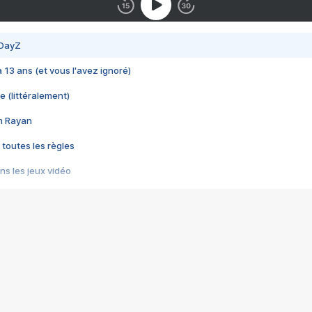
 DayZ
 a 13 ans (et vous l'avez ignoré)
e (littéralement)
im Rayan
 toutes les règles
s les jeux vidéo
us choquant de Rockstar ? - Le scandale BULLY
e plus moche de Steam
du RÊVE tourne au CAUCHEMAR
pendant 8 heures
it… à tort