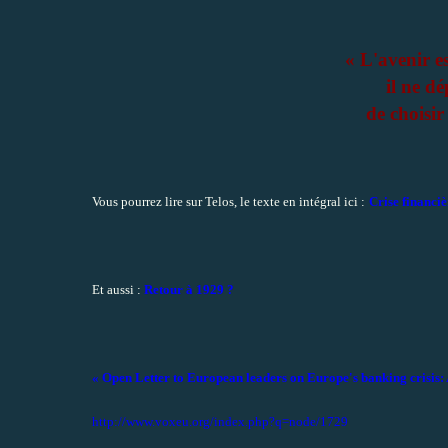
« L'avenir es
il ne d
de choisir
Vous pourrez lire sur Telos, le texte en intégral ici :
Crise financiè
Et aussi :
Retour à 1929 ?
« Open Letter to European leaders on Europe's banking crisis: A
http://www.voxeu.org/index.php?q=node/1729