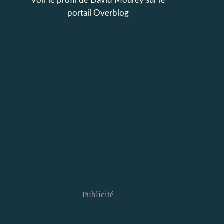
Voir le profil de
David Mourey
sur le
portail Overblog
Publicité