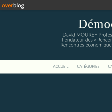
Démoc
David MOUREY Profess
Fondateur des « Rencon
Rencontres économiques
ACCUEIL
CATÉGORIES
C