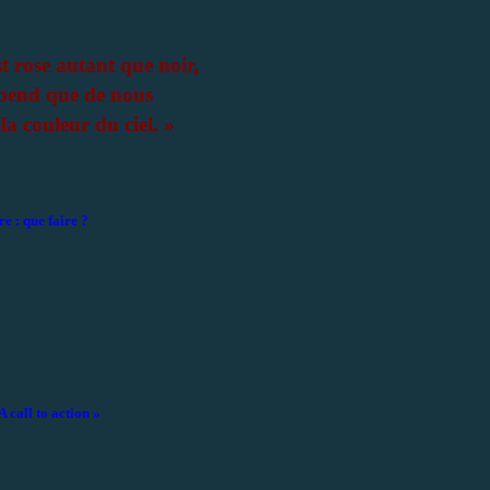
t rose autant que noir,
épend que de nous
 la couleur du ciel. »
re : que faire ?
 call to action »