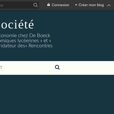
Connexion
+
Créer mon blog
ociété
conomie chez De Boeck
miques lycéennes » et «
ndateur des« Rencontres
T