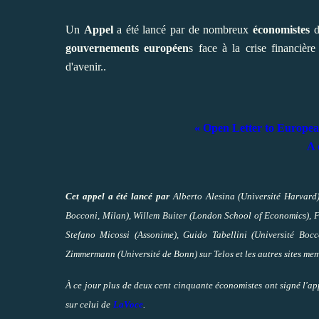
Un
Appel
a été lancé par de nombreux
économistes
d
gouvernements européen
s face à la crise financière
d'avenir..
« Open Letter to European
A 
Cet appel a été lancé par
Alberto Alesina (Université Harvard)
Bocconi, Milan), Willem Buiter (London School of Economics), F
Stefano Micossi (Assonime), Guido Tabellini (Université Bocc
Zimmermann (Université de Bonn) sur Telos et les autres sites me
À ce jour plus de deux cent cinquante économistes ont signé l'app
sur celui de
LaVoce
.