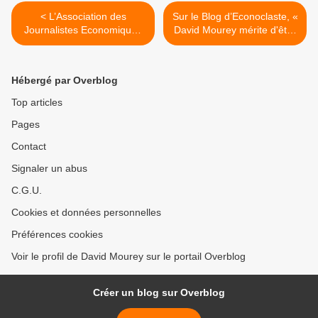
< L’Association des
Sur le Blog d’Econoclaste, «
Journalistes Economiques
David Mourey mérite d'être
et Financiers
lu et médité » >
Hébergé par Overblog
Top articles
Pages
Contact
Signaler un abus
C.G.U.
Cookies et données personnelles
Préférences cookies
Voir le profil de David Mourey sur le portail Overblog
Créer un blog sur Overblog