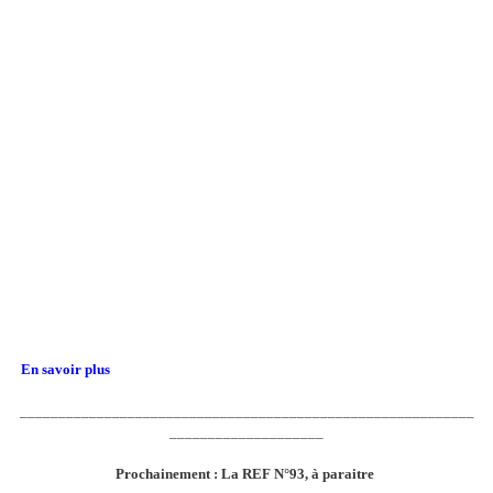
En savoir plus
___________________________________________________________
____________________
Prochainement :
La REF N°93, à paraitre