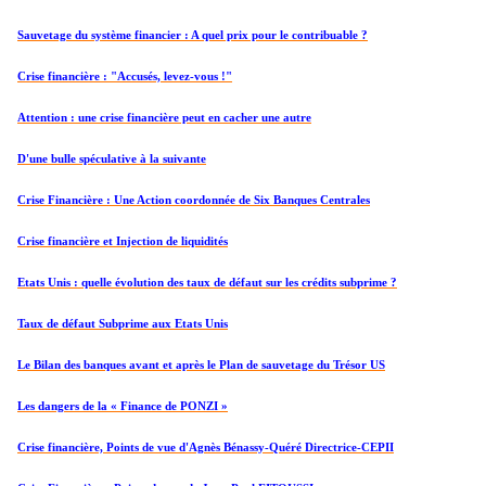
Sauvetage du système financier : A quel prix pour le contribuable ?
Crise financière : "Accusés, levez-vous !"
Attention : une crise financière peut en cacher une autre
D'une bulle spéculative à la suivante
Crise Financière : Une Action coordonnée de Six Banques Centrales
Crise financière et Injection de liquidités
Etats Unis : quelle évolution des taux de défaut sur les crédits subprime ?
Taux de défaut Subprime aux Etats Unis
Le Bilan des banques avant et après le Plan de sauvetage du Trésor US
Les dangers de la « Finance de PONZI »
Crise financière, Points de vue d'Agnès Bénassy-Quéré Directrice-CEPII