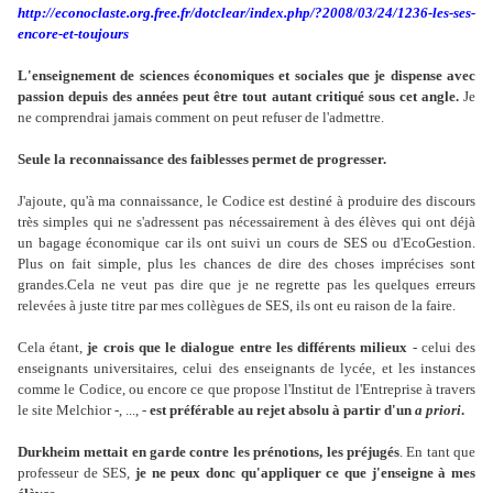
http://econoclaste.org.free.fr/dotclear/index.php/?2008/03/24/1236-les-ses-
encore-et-toujours
L'enseignement de sciences économiques et sociales que je dispense avec
passion depuis des années peut être tout autant critiqué sous cet angle.
Je
ne comprendrai jamais comment on peut refuser de l'admettre.
Seule la reconnaissance des faiblesses permet de progresser.
J'ajoute, qu'à ma connaissance, le Codice est destiné à produire des discours
très simples qui ne s'adressent pas nécessairement à des élèves qui ont déjà
un bagage économique car ils ont suivi un cours de SES ou d'EcoGestion.
Plus on fait simple, plus les chances de dire des choses imprécises sont
grandes.
Cela ne veut pas dire que je ne regrette pas les quelques erreurs
relevées à juste titre par mes collègues de SES, ils ont eu raison de la faire.
Cela étant,
je crois que le dialogue entre les différents milieux
- celui des
enseignants universitaires, celui des enseignants de lycée, et les instances
comme le Codice, ou encore ce que propose l'Institut de l'Entreprise à travers
le site Melchior -, ..., -
est préférable au rejet absolu à partir d'un
a priori
.
Durkheim mettait en garde contre les prénotions, les préjugés
. En tant que
professeur de SES,
je ne peux donc qu'appliquer ce que j'enseigne à mes