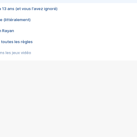
 a 13 ans (et vous l'avez ignoré)
e (littéralement)
im Rayan
 toutes les règles
s les jeux vidéo
us choquant de Rockstar ? - Le scandale BULLY
e plus moche de Steam
du RÊVE tourne au CAUCHEMAR
pendant 8 heures
it… à tort
umiliés par un jeu vidéo
ire - Final Fantasy 8