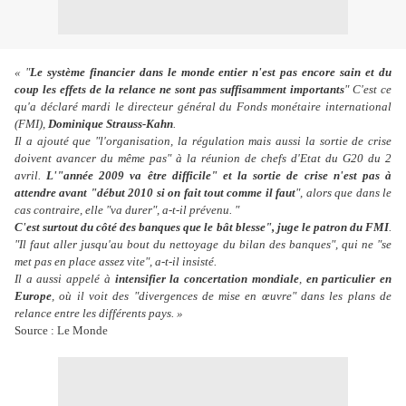
« "
Le système financier dans le monde entier n'est pas encore sain et du
coup les effets de la relance ne sont pas suffisamment importants
" C'est ce
qu'a déclaré mardi le directeur général du Fonds monétaire international
(FMI),
Dominique Strauss-Kahn
.
Il a ajouté que "l'organisation, la régulation mais aussi la sortie de crise
doivent avancer du même pas" à la réunion de chefs d'Etat du G20 du 2
avril.
L'"année 2009 va être difficile" et la sortie de crise n'est pas à
attendre avant "début 2010 si on fait tout comme il faut
", alors que dans le
cas contraire, elle "va durer", a-t-il prévenu. "
C'est surtout du côté des banques que le bât blesse", juge le patron du FMI
.
"Il faut aller jusqu'au bout du nettoyage du bilan des banques", qui ne "se
met pas en place assez vite", a-t-il insisté.
Il a aussi appelé à
intensifier la concertation mondiale
,
en particulier en
Europe
, où il voit des "divergences de mise en œuvre" dans les plans de
relance entre les différents pays. »
Source : Le Monde