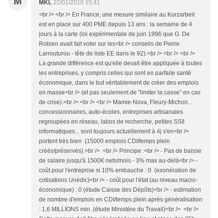
M
MKL
22/01/2010 15:41
<br /> <br /> En France, une mesure similaire au Kurzarbeit
est en place sur 400 PME depuis 13 ans : la semaine de 4
jours à la carte (loi expérimentale de juin 1996 que G. De
Robien avait fait voter sur les<br /> conseils de Pierre
Larrouturou - tête de liste EE dans le 92).<br /> <br /> <br />
La grande différence est qu'elle devait être appliquée à toutes
les entreprises, y compris celles qui sont en parfaite santé
économique, dans le but véritablement de créer des emplois
en masse<br /> (et pas seulement de "limiter la casse" en cas
de crise).<br /> <br /> <br /> Mamie-Nova, Fleury-Michon...
concessionnaires, auto-écoles, entreprises artisanales
regroupées en réseau, labos de recherche, petites SSII
informatiques... sont toujours actuellement à 4j s'en<br />
portent très bien (15000 emplois CDI/temps plein
créés/préservés).<br /> <br /> Principe :<br /> - Pas de baisse
de salaire jusqu'à 1500€ nets/mois - 3% max au-delà<br /> -
coût pour l'entreprise si 10% embauche : 0 (exonération de
cotisations Unédic)<br /> - coût pour l'état (au niveau macro-
économique) : 0 (étude Caisse des Dépôts)<br /> - estimation
de nombre d'emplois en CDI/temps plein après généralisation
: 1,6 MILLIONS min. (étude Ministère du Travail)<br /> <br />