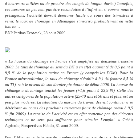
d’heures travaillées ou de prendre des congés de longue durée.) Toutefois,
ces mesures ne peuvent pas être reconduites à l’infini et, si comme nous le
présageons, l’activité devrait demeurer faible au cours des trimestres à
venir, le taux de chômage en Allemagne s’inscrira probablement en nette
hausse. »
BNP Paribas Ecoweek, 28 aout 2009.
« La hausse du chômage en France s’est amplifiée au deuxième trimestre
2009. Le taux de chômage au sens du BIT a en effet augmenté de 0,6 point à
9,5 % de la population active en France (y compris les DOM). Pour la
France métropolitaine, le taux de chômage s’établit à 9,1 % (contre 8,5 %
au T1), soit le niveau de son dernier pic datant de début 2006. La hausse du
chômage a davantage touché les jeunes (+1,6 point à 23,9 %). Celle des
autres catégories de la population active (25-49 ans et 50 ans et plus) est un
peu plus modérée. La situation du marché du travail devrait continuer à se
détériorer au cours des prochains trimestres (taux de chômage prévu à 9,5
% fin 2009). La reprise de l’activité est en effet soutenue par des éléments
techniques et ne sera pas suffisante pour stimuler l’emploi. »
Crédit
Agricole, Perspectives Hebdo, 31 aout 2009.
Pour l’Allemagne, la hausse du nombre de chômeurs et du taux de chômage