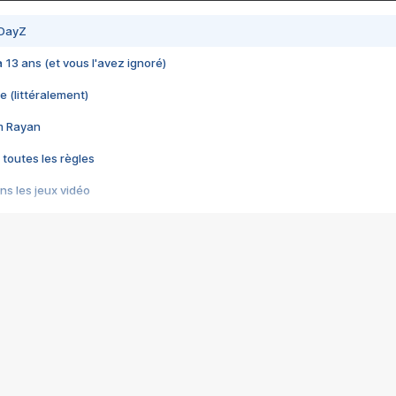
 DayZ
 a 13 ans (et vous l'avez ignoré)
e (littéralement)
im Rayan
 toutes les règles
s les jeux vidéo
us choquant de Rockstar ? - Le scandale BULLY
e plus moche de Steam
du RÊVE tourne au CAUCHEMAR
pendant 8 heures
it… à tort
umiliés par un jeu vidéo