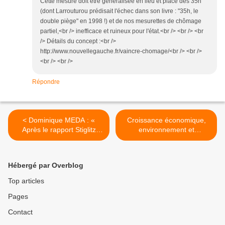
Cette mesure doit être généralisée en lieu et place des 35h
(dont Larrouturou prédisait l'échec dans son livre : "35h, le
double piège" en 1998 !) et de nos mesurettes de chômage
partiel,<br /> inefficace et ruineux pour l'état.<br /> <br /> <br
/> Détails du concept :<br />
http://www.nouvellegauche.fr/vaincre-chomage/<br /> <br />
<br /> <br />
Répondre
< Dominique MEDA : «
Croissance économique,
Après le rapport Stiglitz
environnement et
comment mesurer la
développement durable >
richesse ? »
Hébergé par Overblog
Top articles
Pages
Contact