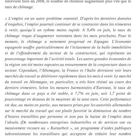
intervient bien mi 2008, le nombre de chômeur augmentant plus vite que le
taux de chômage.
« L’emploi est un autre problème essentiel. D’après les dernières données
d’enquêtes, l’emploi pourrait continuer de se contracter dans les trimestres
à venir, quoiqu’à un rythme moins rapide. A 9,4% en juin, le taux de
chômage risque d’augmenter nettement dans les mois prochains. Pour le
moment, le chômage a nettement progressé en Espagne. L’économie
espagnole souffre particulièrement de l’éclatement de la bulle immobilière
et de l’effondrement du secteur de la construction, qui représente un
pourcentage important de l’activité totale. Les autres grandes économies de
la région ont été moins exposées au retournement de la conjoncture dans ce
secteur. Cependant, l’Allemagne, la France et l’Italie devraient voir leurs
marchés du travail se détériorer rapidement dans les mois à venir. Le marché
du travail en Allemagne, en particulier, a très bien résisté au cours des
derniers trimestres. Selon les mesures harmonisées d’Eurostat, le taux de
chômage dans ce pays a été stable, à 7,7% en juin, soit 1,7 point de
pourcentage en dessous de la moyenne de la zone euro. Cette performance
est due, au moins en partie, aux mesures prises par les autorités allemandes
sur le marché du travail qui ont plutôt favorisé la diminution du nombre
d’heures travaillées par personne et non pas la baisse de l’emploi dans
l’absolu (De nombreuses entreprises industrielles et de services ont eu
massivement recours au « Kurzarbeit », un programme d’aides publiques
subventionnant les travailleurs qui acceptent de réduire leur nombre