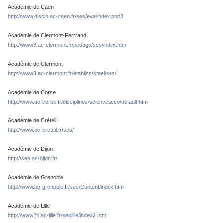
Académie de Caen
http://www.discip.ac-caen.fr/ses/eva/index.php3
Académie de Clermont-Ferrrand
http://www3.ac-clermont.fr/pedago/ses/index.htm
Académie de Clermont
http://www3.ac-clermont.fr/etabliss/stael/ses/
Académie de Corse
http://www.ac-corse.fr/disciplines/scienceseco/default.htm
Académie de Créteil
http://www.ac-creteil.fr/ses/
Académie de Dijon
http://ses.ac-dijon.fr/
Académie de Grenoble
http://www.ac-grenoble.fr/ses/Content/index.htm
Académie de Lille
http://www2b.ac-lille.fr/seslille/index2.htm