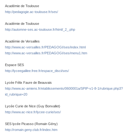
Académie de Toulouse
http://pedagogie.ac-toulouse.fr/ses/
Académie de Toulouse
http://automne-ses.ac-toulouse.fr/html/_2_.php
Académie de Versailles
http://www.ac-versailles.fr/PEDAGOGI/ses/index.html
http://www.ac-versailles.fr/PEDAGOGI/ses/menu1.htm
Espace SES
http://lyceegalilee.free.fr/espace_disci/ses/
Lycée Félix Faure de Beauvais
http://www.ac-amiens.fr/etablissements/0600001a/SPIP-v1-8-1/rubrique.php3?
id_rubrique=20
Lycée Curie de Nice (Guy Bonvallet)
http://www.ac-nice.fr/lycee-curie/ses/
SES lycée Picasso (Romain Gény)
http://romain.geny.club.fr/index.htm