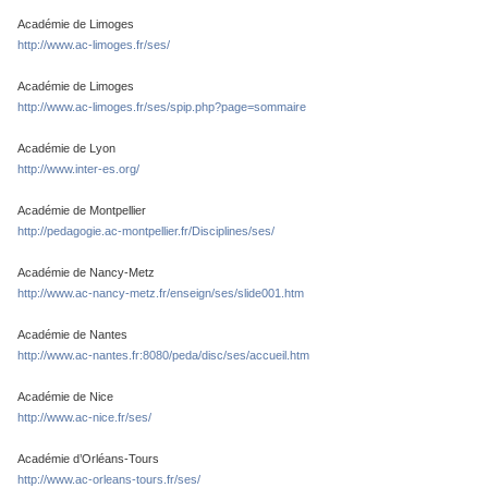
Académie de Limoges
http://www.ac-limoges.fr/ses/
Académie de Limoges
http://www.ac-limoges.fr/ses/spip.php?page=sommaire
Académie de Lyon
http://www.inter-es.org/
Académie de Montpellier
http://pedagogie.ac-montpellier.fr/Disciplines/ses/
Académie de Nancy-Metz
http://www.ac-nancy-metz.fr/enseign/ses/slide001.htm
Académie de Nantes
http://www.ac-nantes.fr:8080/peda/disc/ses/accueil.htm
Académie de Nice
http://www.ac-nice.fr/ses/
Académie d’Orléans-Tours
http://www.ac-orleans-tours.fr/ses/