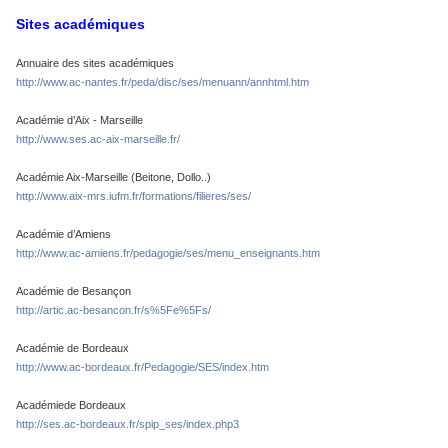
Sites académiques
Annuaire des sites académiques
http://www.ac-nantes.fr/peda/disc/ses/menuann/annhtml.htm
Académie d’Aix - Marseille
http://www.ses.ac-aix-marseille.fr/
Académie Aix-Marseille (Beitone, Dollo..)
http://www.aix-mrs.iufm.fr/formations/filieres/ses/
Académie d’Amiens
http://www.ac-amiens.fr/pedagogie/ses/menu_enseignants.htm
Académie de Besançon
http://artic.ac-besancon.fr/s%5Fe%5Fs/
Académie de Bordeaux
http://www.ac-bordeaux.fr/Pedagogie/SES/index.htm
Académiede Bordeaux
http://ses.ac-bordeaux.fr/spip_ses/index.php3