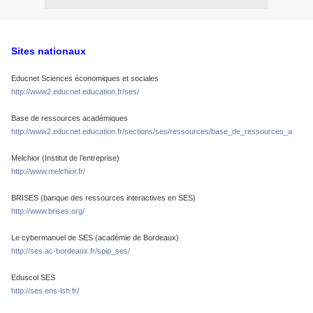
Sites nationaux
Educnet Sciences économiques et sociales
http://www2.educnet.education.fr/ses/
Base de ressources académiques
http://www2.educnet.education.fr/sections/ses/ressources/base_de_ressources_a
Melchior (Institut de l’entreprise)
http://www.melchior.fr/
BRISES (banque des ressources interactives en SES)
http://www.brises.org/
Le cybermanuel de SES (académie de Bordeaux)
http://ses.ac-bordeaux.fr/spip_ses/
Eduscol SES
http://ses.ens-lsh.fr/