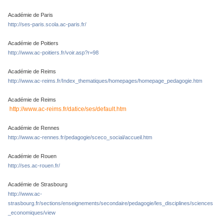
Académie de Paris
http://ses-paris.scola.ac-paris.fr/
Académie de Poitiers
http://www.ac-poitiers.fr/voir.asp?r=98
Académie de Reims
http://www.ac-reims.fr/Index_thematiques/homepages/homepage_pedagogie.htm
Académie de Reims
http://www.ac-reims.fr/datice/ses/default.htm
Académie de Rennes
http://www.ac-rennes.fr/pedagogie/sceco_social/accueil.htm
Académie de Rouen
http://ses.ac-rouen.fr/
Académie de Strasbourg
http://www.ac-
strasbourg.fr/sections/enseignements/secondaire/pedagogie/les_disciplines/sciences
_economiques/view