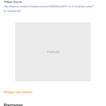
Philippe Dassier
http://www.ac-amiens.fr/etablissements/0600001a/SPIP-v1-8-1/rubrique.php3?
id_rubrique=20
Publicité
#Pages des Elèves
Partager