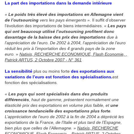
La part des importations dans la demande intérieure
«
Le poids très élevé des importations en Allemagne vient
de
l’outsourcing
vers les pays émergents ».
Il suffit d’observer
l’évolution des importations de biens intermédiaires. «
Les pays
qui ont beaucoup utilisé l’outsourcing profitent donc
davantage de la baisse des prix des importations
due à
l’appréciation de l’euro. De 2002 à 2004, l’appréciation de l’euro
réduit les prix à l’importation des 4 grands pays de la zone
euro.
»
Natixis, RECHERCHE ECONOMIQUE, Flash Economie, ,
Patrick ARTUS, 2 Octobre 2007 - N° 361
La sensibilité
plus ou moins forte
des exportations aux
variations de l’euro est fonction des spécialisations.
est
fonction des spécialisations.
«
Les pays qui sont spécialisés dans des produits
différenciés
, haut de gamme, présentent normalement une
élasticité prix des exportations en volume plus faible, et
une
croissance tendancielle des exportations plus forte
.
L’appréciation de l’euro de 2002 à la fin de 2004 a déprécié les
exportations de la France, de l’Italie et plus tard de l’Espagne,
bien plus que celles de l’Allemagne. »
Natixis, RECHERCHE
ECONOMIQUE, Flash Economie, , Patrick ARTUS, 2 Octobre