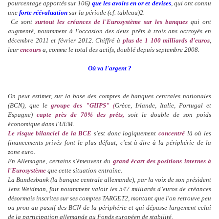
pourcentage apportés sur 106
)
que les avoirs en or et devises
, qui ont connu
une
forte réévaluation
sur la période (cf. tableau)2.
Ce sont
surtout les créances de l'Eurosystème sur les banques
qui ont
augmenté, notamment à l'occasion des deux prêts à trois ans octroyés en
décembre 2011 et février 2012. Chiffré à
plus de 1 100 milliards d'euros
,
leur
encours
a, comme le total des actifs, doublé depuis septembre 2008.
Où va l'argent ?
On peut estimer, sur la base des comptes de banques centrales nationales
(BCN), que le
groupe des "GIIPS"
(
Grèce, Irlande, Italie, Portugal et
Espagne)
capte près de 70% des prêts,
soit le double de son poids
économique dans l'UEM.
Le risque bilanciel de la BCE
s'est donc logiquement
concentré
là où les
financements privés font le plus défaut, c'est-à-dire à la périphérie de la
zone euro.
En Allemagne, certains s'émeuvent du
grand écart des positions internes à
l'Eurosystème
que cette situation entraîne.
La Bundesbank (la banque centrale allemande), par la voix de son président
Jens Weidman, fait notamment valoir les 547 milliards d’euros de créances
désormais inscrites sur ses comptes TARGET2, montant que l'on retrouve peu
ou prou au passif des BCN de la périphérie et qui dépasse largement celui
de la participation allemande au Fonds européen de stabilité.