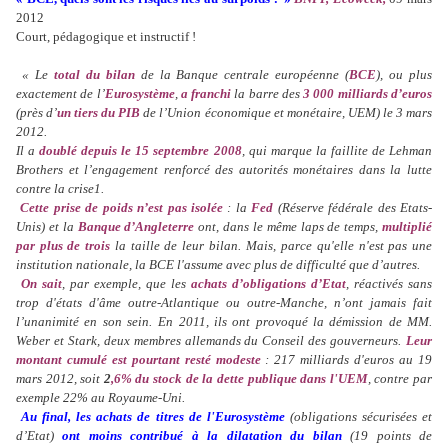
2012
Court, pédagogique et instructif !
« Le
total du bilan
de la Banque centrale européenne (
BCE
), ou plus
exactement de l’
Eurosystème
,
a franchi
la barre des
3 000 milliards d’euros
(près d’
un tiers du PIB
de l’Union économique et monétaire, UEM) le 3 mars
2012.
Il a
doublé depuis le 15 septembre 2008
, qui marque la faillite de Lehman
Brothers et l’engagement renforcé des autorités monétaires dans la lutte
contre la crise1.
Cette prise de poids n’est pas isolée
: la
Fed
(Réserve fédérale des Etats-
Unis) et la
Banque d’Angleterre
ont, dans le même laps de temps,
multiplié
par plus de trois
la taille de leur bilan.
Mais, parce qu'elle n'est pas une
institution nationale, la BCE l'assume avec plus de difficulté que d’autres.
On sait
, par exemple, que les
achats d’obligations d’Etat
, réactivés sans
trop d'états d'âme outre-Atlantique ou outre-Manche, n’ont jamais fait
l’unanimité en son sein.
En 2011, ils ont provoqué la démission de MM.
Weber et Stark, deux membres allemands du Conseil des gouverneurs.
Leur
montant cumulé est pourtant resté modeste
: 217 milliards d'euros au 19
mars 2012, soit
2
,6% du stock de la dette publique dans l'UEM
, contre par
exemple 22% au Royaume-Uni.
Au final, les achats de titres de l'Eurosystème
(obligations sécurisées et
d’Etat)
ont moins contribué à la dilatation du bilan
(19 points de