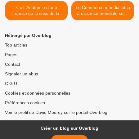
< « L’Anatomie d’une
Le Commerce mondial et la
reprise de la crise de la
Croissance mondiale selon
Zone euro » de Patrick
Patrick ARTUS >
ARTUS
Hébergé par Overblog
Top articles
Pages
Contact
Signaler un abus
C.G.U.
Cookies et données personnelles
Préférences cookies
Voir le profil de David Mourey sur le portail Overblog
Créer un blog sur Overblog