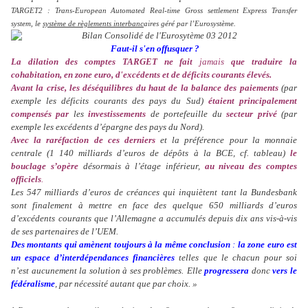
TARGET2 : Trans-European Automated Real-time Gross settlement Express Transfer
system, le
système de règlements interbanc
aires géré par l’Eurosystème.
Faut-il s'en offusquer ?
La dilation des comptes TARGET ne fait
jamais
que traduire la
cohabitation, en zone euro, d'excédents et de déficits courants élevés.
Avant la crise, les déséquilibres du haut de la balance des paiements
(par
exemple les déficits courants des pays du Sud)
étaient principalement
compensés par
les
investissements
de portefeuille du
secteur privé
(par
exemple les excédents d’épargne des pays du Nord).
Avec la raréfaction de ces derniers
et la préférence pour la monnaie
centrale (1 140 milliards d’euros de dépôts à la BCE, cf. tableau)
le
bouclage s’opère
désormais à l’étage inférieur,
au niveau des comptes
officiels
.
Les 547 milliards d’euros de créances qui inquiètent tant la Bundesbank
sont finalement à mettre en face des quelque
650 milliards d’euros
d’excédents
courants que l’Allemagne a accumulés depuis dix ans vis-à-vis
de ses partenaires de l’UEM.
Des montants qui amènent toujours à la même conclusion
:
la zone euro est
un espace d’interdépendances financières
telles que le chacun pour soi
n’est aucunement la solution à ses problèmes.
Elle
progressera
donc
vers le
fédéralisme
, par nécessité autant que par choix. »