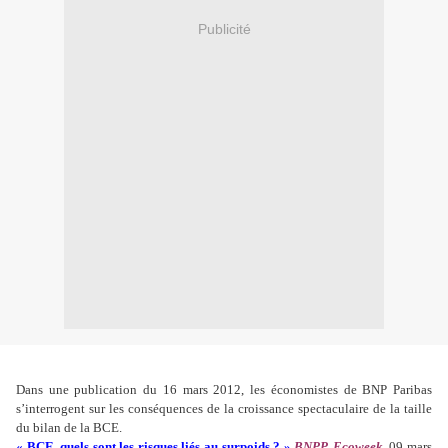
Publicité
Dans une publication du 16 mars 2012, les économistes de BNP Paribas
s’interrogent sur les conséquences de la croissance spectaculaire de la taille
du bilan de la BCE.
« BCE, quels sont les risques liés au surpoids ? »
BNPP, Ecoweek,
09 mars