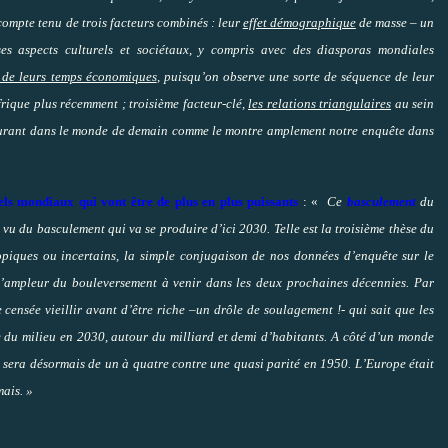
 compte tenu de trois facteurs combinés : leur
effet démographique
de masse – un
s aspects culturels et sociétaux, y compris avec des diasporas mondiales
 de leurs temps économiques
, puisqu’on observe une sorte de séquence de leur
frique plus récemment ; troisième facteur-clé,
les relations triangulaires
au sein
cturant dans le monde de demain comme le montre amplement notre enquête dans
ls mondiaux qui vont être de plus en plus puissants
: «
Ce
basculement
du
vu du basculement qui va se produire d’ici 2030. Telle est la troisième thèse du
topiques ou incertains, la simple conjugaison de nos données d’enquête sur le
 l’ampleur du bouleversement à venir dans les deux prochaines décennies. Par
censée vieillir avant d’être riche –un drôle de soulagement !- qui sait que les
re du milieu en 2030, autour du milliard et demi d’habitants. A côté d’un monde
s sera désormais de un à quatre contre une quasi parité en 1950. L’Europe était
mais. »