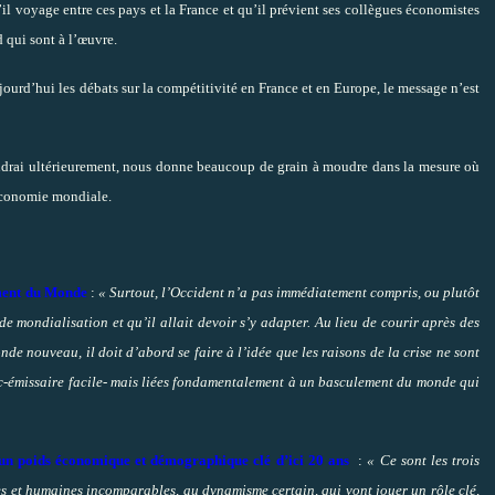
il voyage entre ces pays et la France et qu’il prévient ses collègues économistes
 qui sont à l’œuvre.
urd’hui les débats sur la compétitivité en France et en Europe, le message n’est
endrai ultérieurement, nous donne beaucoup de grain à moudre dans la mesure où
’économie mondiale.
ement du Monde
:
«
Surtout, l’Occident n’a pas immédiatement compris, ou plutôt
e mondialisation et qu’il allait devoir s’y adapter. Au lieu de courir après des
de nouveau, il doit d’abord se faire à l’idée que les raisons de la crise ne sont
c-émissaire facile- mais liées fondamentalement à un basculement du monde qui
n poids économique et démographique clé d’ici 20 ans
:
« Ce sont les trois
es et humaines incomparables, au dynamisme certain, qui vont jouer un rôle clé,