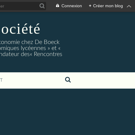
Connexion
+
Créer mon blog
ociété
conomie chez De Boeck
miques lycéennes » et «
ndateur des« Rencontres
T