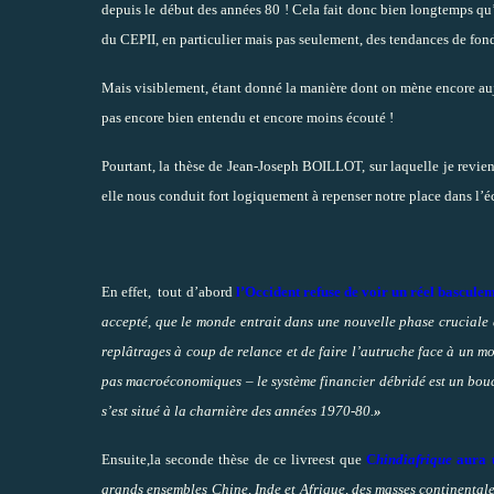
depuis le début des années 80 ! Cela fait donc bien longtemps qu’
du CEPII, en particulier mais pas seulement, des tendances de fond
Mais visiblement, étant donné la manière dont on mène encore aujo
pas encore bien entendu et encore moins écouté !
Pourtant, la thèse de Jean-Joseph BOILLOT, sur laquelle je revi
elle nous conduit fort logiquement à repenser notre place dans l
En effet, tout d’abord
l’Occident refuse de voir un réel bascul
accepté, que le monde entrait dans une nouvelle phase cruciale d
replâtrages à coup de relance et de faire l’autruche face à un mon
pas macroéconomiques – le système financier débridé est un bou
s’est situé à la charnière des années 1970-80.
»
Ensuite,la seconde thèse de ce livreest que
C
hindiafrique
aura u
grands ensembles Chine, Inde et Afrique, des masses continental