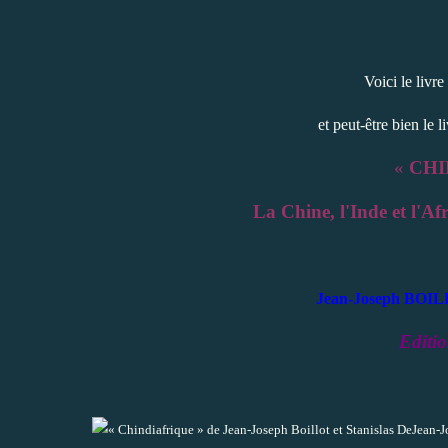
Voici le livr
et peut-être bien
le l
«
CHI
La Chine, l'Inde et l'A
Jean-Joseph BOI
Editi
Jean-J