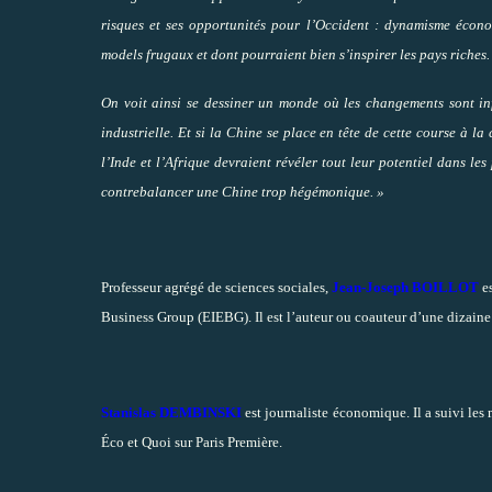
risques et ses opportunités pour l’Occident : dynamisme économ
models frugaux et dont pourraient bien s’inspirer les pays riches.
On voit ainsi se dessiner un monde où les changements sont infi
industrielle. Et si la Chine se place en tête de cette course à la
l’Inde et l’Afrique devraient révéler tout leur potentiel dans l
contrebalancer une Chine trop hégémonique. »
Professeur agrégé de sciences sociales,
Jean-Joseph BOILLOT
es
Business Group (EIEBG). Il est l’auteur ou coauteur d’une dizaine 
Stanislas DEMBINSKI
est journaliste économique. Il a suivi les
Éco et Quoi sur Paris Première.