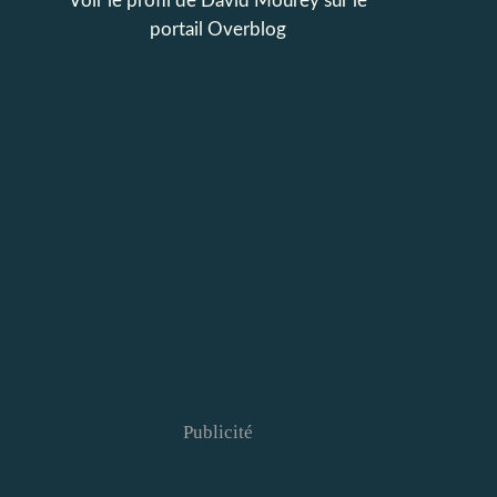
Voir le profil de
David Mourey
sur le
portail Overblog
Publicité