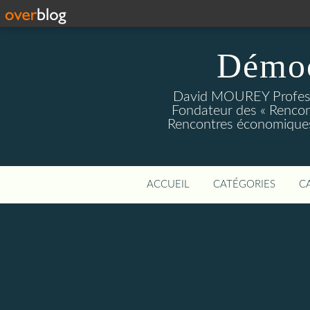
Démoc
David MOUREY Profess
Fondateur des « Rencon
Rencontres économiques
ACCUEIL
CATÉGORIES
C