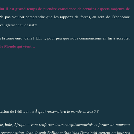
int il est grand temps de prendre conscience de certains aspects majeurs de
e pas vouloir comprendre que les rapports de forces, au sein de l’économie
aveuglement au désastre.
ns la zone euro, dans l’UE, ..., pour peu que nous commencions en fin à accepter
s le Monde qui vient…
tation de l’éditeur :
« À quoi ressemblera le monde en 2030 ?
e, Inde, Afrique – vont renforcer leurs complémentarités et former un nouveau
recomposition, Jean-Joseph Boillot et Stanislas Dembinski mettent au jour ses