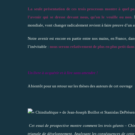
La seule présentation de ces trois processus montre à quel po
l’avenir qui se dresse devant nous, qu’on le veuille ou non.
N
mondiale, vont changer radicalement revient à faire preuve d’un 
Notre avenir est encore en partie entre nos mains, en France, da
l’inévitable :
nous serons relativement de plus en plus petit dan
Un livre à acquérir et à lire sans attendre !
A bientôt pour un retour sur les thèses des auteurs de cet ouvrage
Présen
Cet essai de prospective montre comment les trois géants – Chin
triangle de développement. Analysant les conséquences de cette 