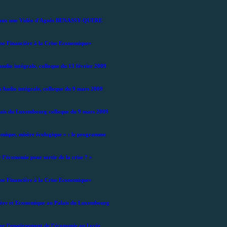
ionaux une Vidéo d'Agnès BENASSY-QUERE
se Financière à la Crise Economique»
audio intégrale, colloque du 13 février 2009
n Audio intégrale, colloque du 9 mars 2009
lais du Luxembourg colloque du 9 mars 2009
omique, misère écologique » : le programme
l’économie pour sortir de la crise ? »
se Financière à la Crise Economique»
cière et Economique au Palais du Luxembourg
ur l’enseignement de l’économie au Lycée