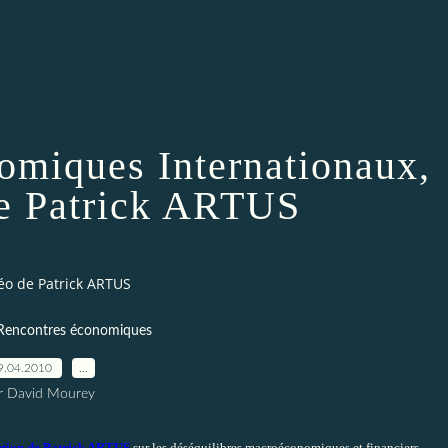
omiques Internationaux,
e Patrick ARTUS
éo de Patrick ARTUS
 Rencontres économiques
9.04.2010
…
r David Mourey
ention de Patrick ARTUS
sur les déséquilibres macroéconomiques et financiers