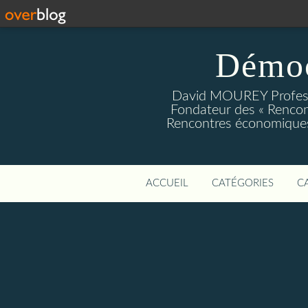
Démoc
David MOUREY Profess
Fondateur des « Rencon
Rencontres économiques
ACCUEIL
CATÉGORIES
C