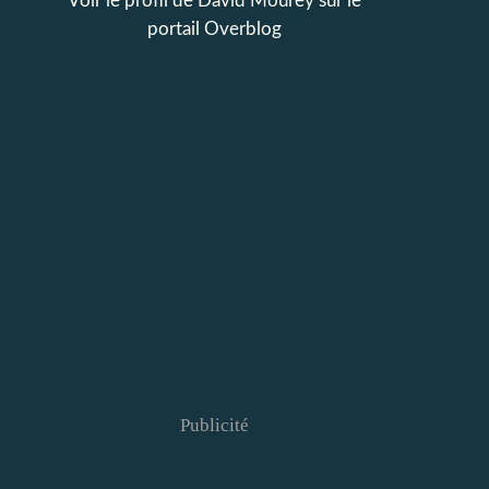
Voir le profil de
David Mourey
sur le
portail Overblog
Publicité