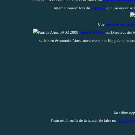
internationaux lors du
colloque
que j'ai organisé 
Une
superbe leçon de
Patrick ARTUS
est Directeur des 
sellers en économie. Vous trouverez sur ce blog de nombreu
La vidéo appa
Pourtant, il suffit de la lancer, de faire un
clic droit 