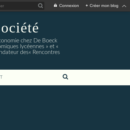
Connexion
+
Créer mon blog
ociété
conomie chez De Boeck
miques lycéennes » et «
ndateur des« Rencontres
T