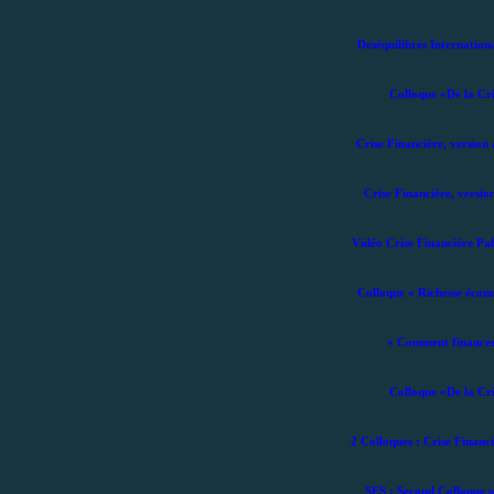
Deséquilibres Internat
Colloque «De la Cri
Crise Financière, version 
Crise Financière, versio
Vidéo Crise Financière Pa
Colloque « Richesse écon
« Comment financer 
Colloque «De la Cri
2 Colloques : Crise Finan
SES : Second Colloque s