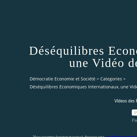
Déséquilibres Econ
une Vidéo d
Démocratie Economie et Société
>
Categories
>
Déséquilibres Economiques Internationaux, une Vid
Videos des
1
Pa
Vous pourrez écouter et voir ci-dessous une
excellente interv