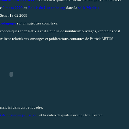
le
9 mars 2009
au
Palais du Luxembourg
dans la
salle Médicis
.
 pédagogie
sur un sujet très complexe.
économiques chez Natixis et il a publié de nombreux ouvrages, véritables best
x liens relatifs aux ouvrages et publications courantes de Patrick ARTUS.
rait ici dans un petit cadre.
et de passer en full screen
et la vidéo de qualité occupe tout l'écran.