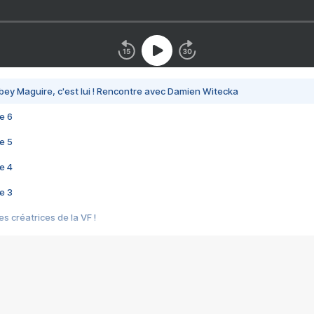
bey Maguire, c'est lui ! Rencontre avec Damien Witecka
e 6
e 5
e 4
e 3
s créatrices de la VF !
e 2
e 1
e Mektoub My Love arrive enfin ! Rencontre avec Shaïn Boumedine et Sal