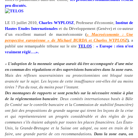
peu discutés.
LE 15 juillet 2010,
Charles WYPLOSZ
, Professeur d'économie,
Institut de
Hautes Etudes Internationales
et du Développement (Genève) et co-auteur
d’un excellent manuel de macroéconomie
(
« Macroéconomie : Une
perspective européenne » de Michael BURDA et Charles WYPLOSZ
),
a
publié une remarquable tribune sur le site
TELOS
:
« Europe : rien n’est
vraiment réglé….».
«
L’adoption de la monnaie unique aurait dû être accompagnée d’une mise
en commun des régulations et des supervisions bancaires dans la zone euro.
Mais des réflexes souverainistes ou protectionnistes ont bloqué toute
avancée sur le sujet. Les leçons de cette insuffisance ont-elles été au moins
tirées ? Pas du tout, du moins pour l’instant.
Des montagnes de rapports se sont penchés sur la nécessaire remise à plat
de la réglementation bancaire
. Deux comités internationaux basés à Bâle
(le Comité sur le contrôle bancaire et la Commission de stabilité financière)
ont fait des propositions de grande sagesse qui tirent les leçons de la crise
et qui représenteraient un progrès considérable et des règles de jeu
communes s’ils étaient adoptés par toutes les places financières. Les États-
Unis, la Grande-Bretagne et la Suisse ont adopté, ou sont en train de le
faire, une grande partie de ces recommandations
. Dans la zone euro, on