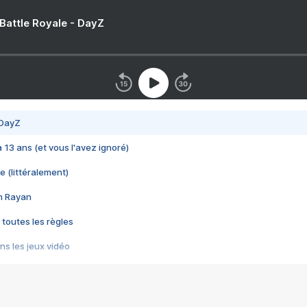
 Battle Royale - DayZ
 DayZ
 a 13 ans (et vous l'avez ignoré)
e (littéralement)
im Rayan
 toutes les règles
s les jeux vidéo
us choquant de Rockstar ? - Le scandale BULLY
e plus moche de Steam