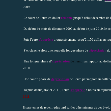
A partir de mi 2008, le taux de change de l’euro en dollar
s’ef
2009.
Le cours de l’euro en dollar
remonte
jusqu’à début décembre de l
Du début du mois de décembre 2009 au début de juin 2010, le co
Puis l’euro
s’apprécie
progressivement jusqu’à 1,50 dollar au to
S’enclenche alors une nouvelle longue phase de
dépréciation
du 
Une longue phase d’
appréciation
de l’euro
par rapport au dolla
2010.
Une courte phase de
dépréciation
de l’euro par rapport au dollar 
Depuis début janvier 2011, l’euro
s’apprécie
à nouveau rapideme
2011.
Il sera temps de revenir plus tard sur les déterminants de ces évol