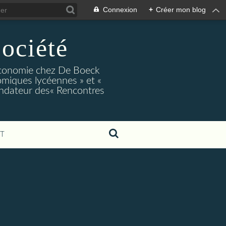
Connexion
+
Créer mon blog
ociété
conomie chez De Boeck
miques lycéennes » et «
ndateur des« Rencontres
T