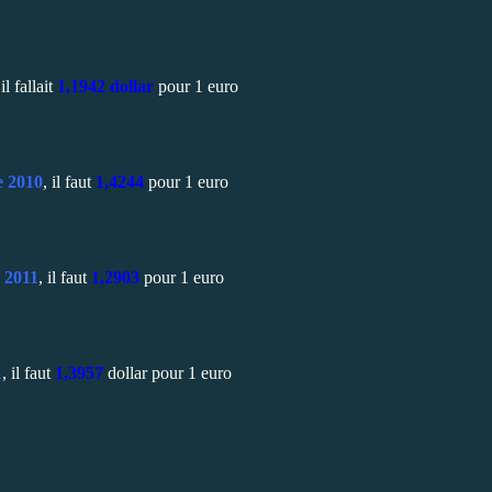
 il fallait
1,1942 dollar
pour 1 euro
e 2010
, il faut
1,4244
pour 1 euro
r 2011
, il faut
1,2903
pour 1 euro
1
, il faut
1,3957
dollar pour 1 euro