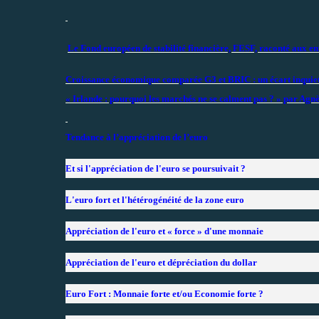
Le Fond européen de stabilité financière, FESF, raconté aux 
Croissance économique comparée G3 et BRIC : un écart inquie
« Irlande : pourquoi les marchés ne se calment pas ? » par A
Tendance à l’appréciation de l’euro
Et si l'appréciation de l'euro se poursuivait ?
L'euro fort et l'hétérogénéité de la zone euro
Appréciation de l'euro et « force » d'une monnaie
Appréciation de l'euro et dépréciation du dollar
Euro Fort : Monnaie forte et/ou Economie forte ?