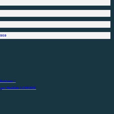
 2010
llatéraux »
? » par Mathilde LEMOINE