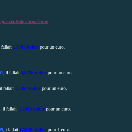
nque centrale européenne
l fallait
1,1789 dollar
pour un euro.
01
, il fallait
0,8798 dollar
pour un euro.
il fallait
1,5898 dollar
pour un euro.
8
, il fallait
1,2460 dollar
pour un euro.
09
, i fallait
1,5120 dollar
pour 1 euro.