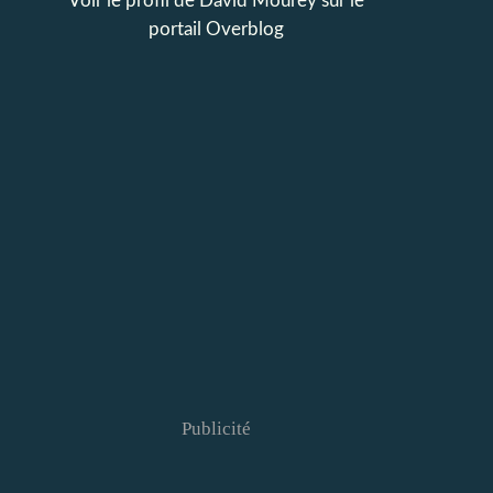
Voir le profil de
David Mourey
sur le
portail Overblog
Publicité