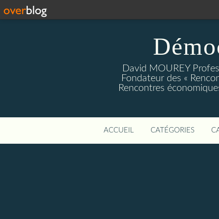
Démoc
David MOUREY Profess
Fondateur des « Rencon
Rencontres économiques
ACCUEIL
CATÉGORIES
C