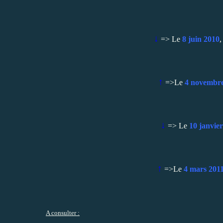
↓
=> Le
8 juin 2010
,
↑
=>Le
4 novembr
↓
=> Le
10 janvie
↑
=>Le
4 mars 201
A consulter :