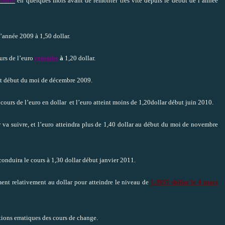
fondre
en quelques mois avant de remonter très vite depuis le début de l’année
’année 2009 à 1,50 dollar.
urs de l’euro
retombe
à
1,20 dollar.
ut début du moi de décembre 2009.
cours de l’euro en dollar et l’euro atteint moins de 1,20dollar début juin 2010.
r va suivre, et l’euro atteindra plus de 1,40 dollar au début du moi de novembre
conduira le cours à 1,30 dollar début janvier 2011.
nt relativement au dollar pour atteindre le niveau de
1,3957 dollar le 4 mars
utions erratiques des cours de change.