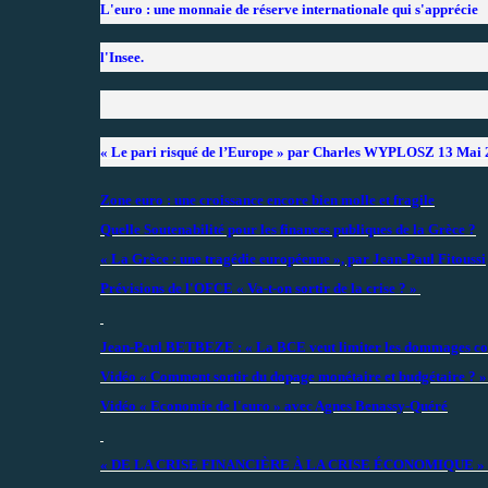
L'euro : une monnaie de réserve internationale qui s'apprécie
l'Insee.
« Le pari risqué de l’Europe » par Charles WYPLOSZ 13 Mai
Zone euro : une croissance encore bien molle et fragile
Quelle Soutenabilité pour les finances publiques de la Grèce ?
« La Grèce : une tragédie européenne », par Jean-Paul Fitoussi
Prévisions de l'OFCE « Va-t-on sortir de la crise ? »
Jean-Paul BETBEZE : « La BCE veut limiter les dommages co
Vidéo « Comment sortir du dopage monétaire et budgétaire 
Vidéo « Economie de l'euro » avec Agnes Benassy-Quéré
« DE LA CRISE FINANCIÈRE À LA CRISE ÉCONOMIQUE »