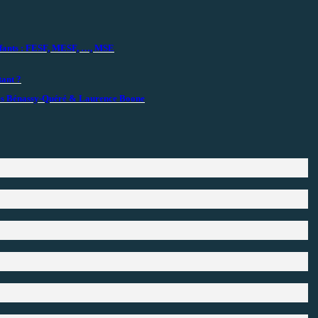
enfants : FESF, MESF, …, MSE
tant ?
gnès Bénassy-Quéré & Laurence Boone