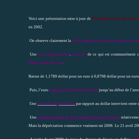
Voici une présentation mise à jour de
l’évolution yoyo du cours 
en 2002.
On observe clairement la
forte
chute
de l’euro par rapport au do
Une
forte dépréciation
,
à partir
de ce qui est communément 
dollar pour un euro
.
Baisse de 1,1789 dollar pour un euro à 0,8798 dollar pour un euro
Puis, l’euro
s’apprécie
tendanciellement
jusqu’au début de l’ann
Une
nouvelle dépréciation
par rapport au dollar intervient entre
Une
longue période de forte appréciation de l’euro
relativeme
Mais la dépréciation commence vraiment mi 2008.
Le 21 avril 20