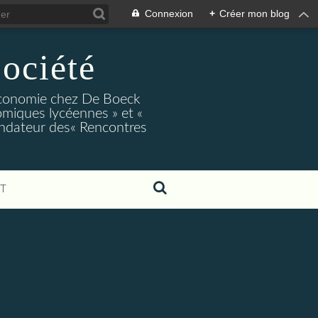
Connexion
+
Créer mon blog
ociété
conomie chez De Boeck
miques lycéennes » et «
ndateur des« Rencontres
T