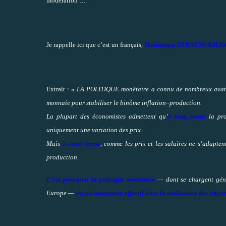
modération …
Je rappelle ici que c’est un français,
Dominique STRAUSS-KHA
Extrait :
« LA POLITIQUE monétaire a connu de nombreux avatars,
monnaie pour stabiliser le binôme inflation–production.
La plupart des économistes admettent qu’
à long terme
la pro
uniquement une variation des prix.
Mais
à court terme
, comme les prix et les salaires ne s’adapte
production.
C’est pourquoi la politique monétaire
— dont se chargent géné
Europe —
est un instrument effectif dans la réalisation des object