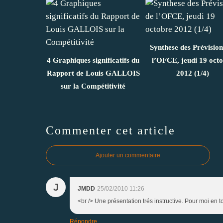
Synthese des Prévision
4 Graphiques significatifs du
l’OFCE, jeudi 19 oct
Rapport de Louis GALLOIS
2012 (1/4)
sur la Compétitivité
Commenter cet article
Ajouter un commentaire
J
JMDD
25/02/2010 11:26
<br /> Une présentation trés instructive. Pour moi en to
Répondre