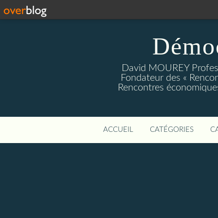
Démoc
David MOUREY Profess
Fondateur des « Rencon
Rencontres économiques
ACCUEIL
CATÉGORIES
C