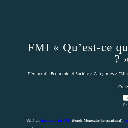
FMI « Qu’est-ce qu
? 
Démocratie Economie et Société
>
Categories
>
FMI «
Croi
1
Pa
Voilà un
document du FMI
(Fonds Monétaire International),
co