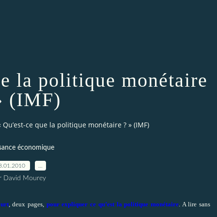
e la politique monétaire
» (IMF)
 Qu’est-ce que la politique monétaire ? » (IMF)
ssance économique
8.01.2010
…
r David Mourey
urt
, deux pages,
pour expliquer ce qu’est la politique monétaire
. A lire sans