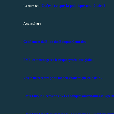
Qu’est-ce que la politique monétaire?
La suite ici :
A consulter :
Gonflement du Bilan des Banques Centrales
FMI : comment gérer le risque systémique global
« Vers un recentrage du modèle économique chinois ? »
Etats-Unis, la Récession et « Les banques américaines sous perf
Etats-Unis Un ralentissement de la croissance plus fort que pré