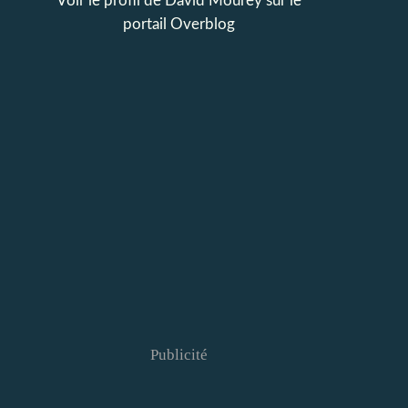
Voir le profil de
David Mourey
sur le
portail Overblog
Publicité