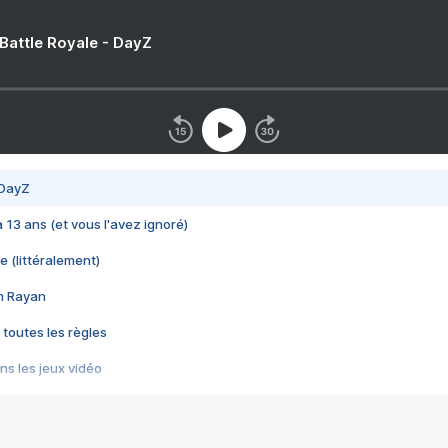
 Battle Royale - DayZ
 DayZ
 a 13 ans (et vous l'avez ignoré)
e (littéralement)
im Rayan
 toutes les règles
s les jeux vidéo
us choquant de Rockstar ? - Le scandale BULLY
e plus moche de Steam