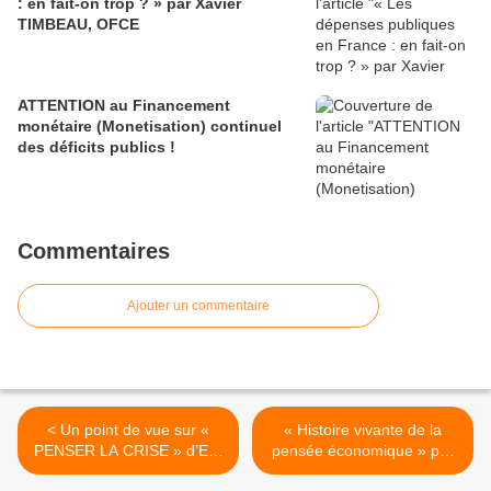
: en fait-on trop ? » par Xavier
TIMBEAU, OFCE
ATTENTION au Financement
monétaire (Monetisation) continuel
des déficits publics !
Commentaires
Ajouter un commentaire
< Un point de vue sur «
« Histoire vivante de la
PENSER LA CRISE » d’Elie
pensée économique » par
COHEN
Jean-Marc DANIEL >