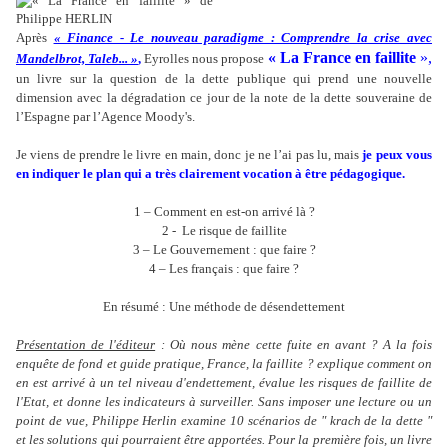
Après
« Finance - Le nouveau paradigme : Comprendre la crise avec
« La France en faillite
»,
Mandelbrot, Taleb... »
,
Eyrolles nous propose
un livre sur la question de la dette publique qui prend une nouvelle
dimension avec la dégradation ce jour de la note de la dette souveraine de
l’Espagne par l’Agence Moody's.
Je viens de prendre le livre en main, donc je ne l’ai pas lu, mais
je peux vous
en indiquer le plan qui a très clairement vocation à être pédagogique.
1 – Comment en est-on arrivé là ?
2 - Le risque de faillite
3 – Le Gouvernement : que faire ?
4 – Les français : que faire ?
En résumé : Une méthode de désendettement
Présentation de l'éditeur
:
Où nous mène cette fuite en avant ? A la fois
enquête de fond et guide pratique, France, la faillite ? explique comment on
en est arrivé à un tel niveau d'endettement, évalue les risques de faillite de
l'Etat, et donne les indicateurs à surveiller. Sans imposer une lecture ou un
point de vue, Philippe Herlin examine 10 scénarios de " krach de la dette "
et les solutions qui pourraient être apportées. Pour la première fois, un livre