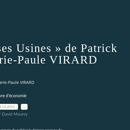
ses Usines » de Patrick
rie-Paule VIRARD
Marie-Paule VIRARD
vre d'économie
4.11.2011
…
r David Mourey
ennent de publier le dernier ouvrage de