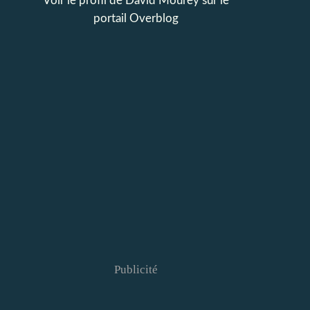
Voir le profil de
David Mourey
sur le
portail Overblog
Publicité