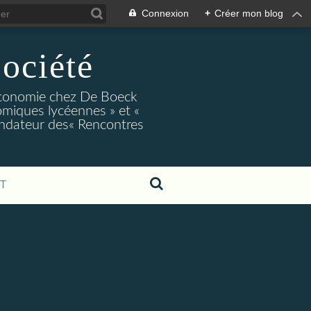
Connexion
+
Créer mon blog
ociété
conomie chez De Boeck
miques lycéennes » et «
ndateur des« Rencontres
T