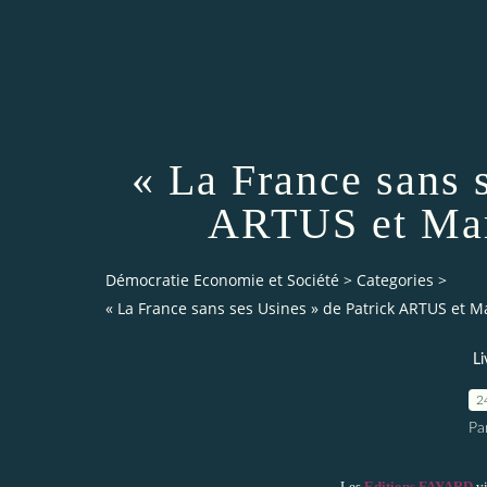
« La France sans 
ARTUS et Ma
Démocratie Economie et Société
>
Categories
>
« La France sans ses Usines » de Patrick ARTUS et 
Li
2
Pa
Les
Editions FAYARD
vi