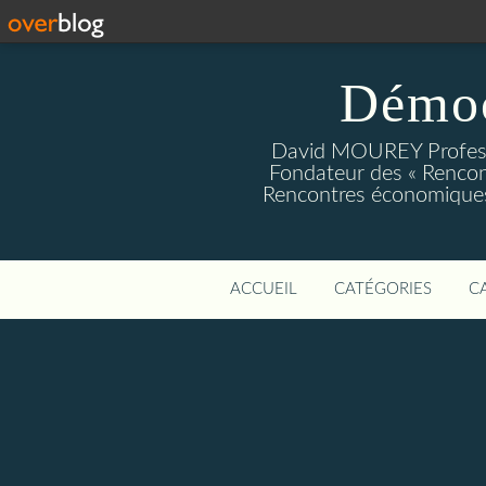
Démoc
David MOUREY Profess
Fondateur des « Rencon
Rencontres économiques
ACCUEIL
CATÉGORIES
C