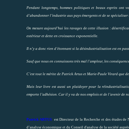
Pendant longtemps, hommes politiques et beaux esprits ont v
d’abandonner l’industrie aux pays émergents et de se spécialiser d
On mesure aujourd’hui les ravages de cette illusion : désertificat
extérieur et dette en croissance exponentielle.
Il n’y a donc rien d’étonnant si la désindustrialisation est en p
Sauf que nous en connaissons très mal l’ampleur, les conséquences
C’est tout le mérite de Patrick Artus et Marie-Paule Virard que d
Mais leur livre est aussi un plaidoyer pour la réindustrialisat
emporte l’adhésion. Car il y va de nos emplois et de l’avenir de 
Patrick ARTUS
est Directeur de la Recherche et des études de 
d’analyse économique et du Conseil d'analyse de la société auprès