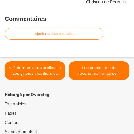
Commentaires
Ajouter un commentaire
< Reformes structurelles : «
Les points forts de
Les grands chantiers de
l’économie française >
l'économie française » par
Hélène Baudchon
Hébergé par Overblog
Top articles
Pages
Contact
Signaler un abus