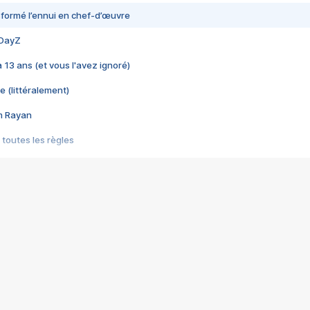
nsformé l’ennui en chef-d’œuvre
 DayZ
 a 13 ans (et vous l'avez ignoré)
e (littéralement)
im Rayan
 toutes les règles
s les jeux vidéo
us choquant de Rockstar ? - Le scandale BULLY
e plus moche de Steam
du RÊVE tourne au CAUCHEMAR
pendant 8 heures
it… à tort