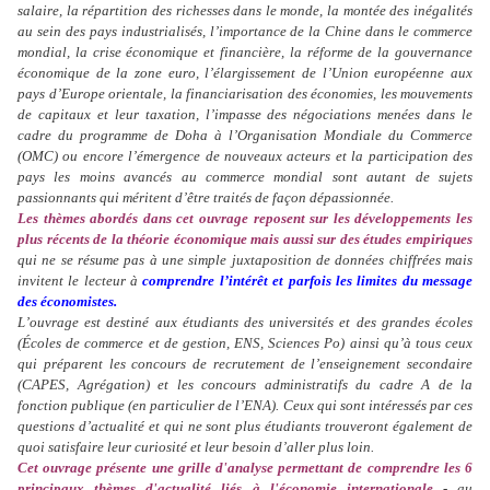
salaire, la répartition des richesses dans le monde, la montée des inégalités
au sein des pays industrialisés, l’importance de la Chine dans le commerce
mondial, la crise économique et financière, la réforme de la gouvernance
économique de la zone euro, l’élargissement de l’Union européenne aux
pays d’Europe orientale, la financiarisation des économies, les mouvements
de capitaux et leur taxation, l’impasse des négociations menées dans le
cadre du programme de Doha à l’Organisation Mondiale du Commerce
(OMC) ou encore l’émergence de nouveaux acteurs et la participation des
pays les moins avancés au commerce mondial sont autant de sujets
passionnants qui méritent d’être traités de façon dépassionnée.
Les thèmes abordés dans cet ouvrage reposent sur les développements les
plus récents de la théorie économique mais aussi sur des études empiriques
qui ne se résume pas à une simple juxtaposition de données chiffrées mais
invitent le lecteur à
comprendre l’intérêt et parfois les limites du message
des économistes.
L’ouvrage est destiné aux étudiants des universités et des grandes écoles
(Écoles de commerce et de gestion, ENS, Sciences Po) ainsi qu’à tous ceux
qui préparent les concours de recrutement de l’enseignement secondaire
(CAPES, Agrégation) et les concours administratifs du cadre A de la
fonction publique (en particulier de l’ENA). Ceux qui sont intéressés par ces
questions d’actualité et qui ne sont plus étudiants trouveront également de
quoi satisfaire leur curiosité et leur besoin d’aller plus loin.
Cet ouvrage présente une grille d'analyse permettant de comprendre les 6
principaux thèmes d'actualité liés à l'économie internationale
- au