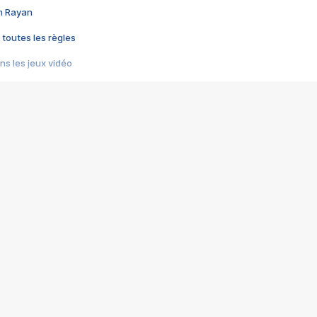
im Rayan
 toutes les règles
s les jeux vidéo
us choquant de Rockstar ? - Le scandale BULLY
e plus moche de Steam
du RÊVE tourne au CAUCHEMAR
pendant 8 heures
it… à tort
umiliés par un jeu vidéo
ire - Final Fantasy 8
ti un empire - Age of Empires
story DOFUS