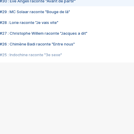
#30 : Eve Angeli raconte "Avant de partir"
#29 : MC Solaar raconte "Bouge de là"
28 : Lorie raconte "Je vais vite"
#27 : Christophe Willem raconte "Jacques a dit"
#26 : Chimène Badi raconte "Entre nous"
#25 : Indochine raconte "3e sexe"
#24 : Zaho raconte "C'est chelou"
#23 : Patrick Bruel raconte "Au café des délices"
#22 : Kyo raconte "Le chemin"
#21 : Nolwenn Leroy raconte "Cassé"
#20 : Patrick Hernandez raconte "Born to be alive"
#19 : Lorie raconte "Près de moi"
#18 : Michael Jones raconte "A nos actes manqués" (avec Jean-Jacque