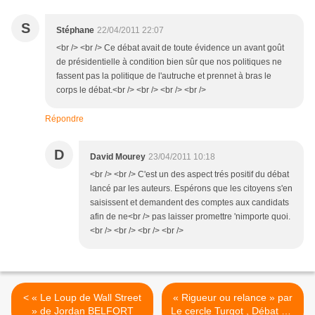
S
Stéphane
22/04/2011 22:07
<br /> <br /> Ce débat avait de toute évidence un avant goût
de présidentielle à condition bien sûr que nos politiques ne
fassent pas la politique de l'autruche et prennet à bras le
corps le débat.<br /> <br /> <br /> <br />
Répondre
D
David Mourey
23/04/2011 10:18
<br /> <br /> C'est un des aspect trés positif du débat
lancé par les auteurs. Espérons que les citoyens s'en
saisissent et demandent des comptes aux candidats
afin de ne<br /> pas laisser promettre 'nimporte quoi.
<br /> <br /> <br /> <br />
< « Le Loup de Wall Street
« Rigueur ou relance » par
» de Jordan BELFORT
Le cercle Turgot , Débat sur