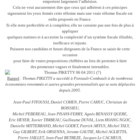
emportent largement l’adhésion.
Cela ne veut aucunement dire que ceux qui adhérent à ces principes
signeraient les yeux fermés cette réforme mais une vraie réforme fiscale est
enfin proposée en France.
Si elle reste perfectible et à compléter, elle ne consiste pas une fois de plus à
appliquer
quelques rustines et à accroitre la complexité d’un système fiscale illisible,
inefficace et injuste.
Puissent nos candidats et futurs dirigeants de la France se saisir de cette
occasion
pour faire de vraies propositions chiffrées au lieu de persister à faire
des promesses vagues et finalement intenables.
Rappel
:
Thomas PIKETTY a succédé à Pontault-Combault à de nombreux
économistes renommés et autres grandes personnalités qui se sont déplacées
depuis 2005.
Jean-Paul FITOUSSI, Daniel COHEN, Pierre CAHUC, Christian de
BOISSIEU,
Michel PEBEREAU, Jean PISANI-FERRY,
Agnès BENASSY QUERE,
Eric HEYER, Xavier TIMBEAU, Guillaume DUVAL, Liem HOANG NGOC,
Danielle MITTERRAND, Michel GODET, Patrick ARTUS, Michel TALY,
Guy GILBERT, Erik ORSENNA, Jerome GAUTIE, Michel AGLIETTA,
Pierre JAILLET, Jean-Paul BETBEZE, Jacques Le CACHEUX,