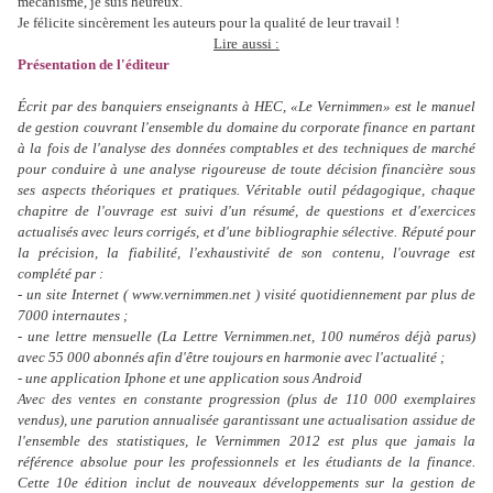
mécanisme, je suis heureux.
Je félicite sincèrement les auteurs pour la qualité de leur travail !
Lire
aussi :
Présentation de l'éditeur
Écrit par des banquiers enseignants à HEC, «Le Vernimmen» est le manuel
de gestion couvrant l'ensemble du domaine du corporate finance en partant
à la fois de l'analyse des données comptables et des techniques de marché
pour conduire à une analyse rigoureuse de toute décision financière sous
ses aspects théoriques et pratiques. Véritable outil pédagogique, chaque
chapitre de l'ouvrage est suivi d'un résumé, de questions et d'exercices
actualisés avec leurs corrigés, et d'une bibliographie sélective. Réputé pour
la précision, la fiabilité, l'exhaustivité de son contenu, l'ouvrage est
complété par :
- un site Internet ( www.vernimmen.net ) visité quotidiennement par plus de
7000 internautes ;
- une lettre mensuelle (La Lettre Vernimmen.net, 100 numéros déjà parus)
avec 55 000 abonnés afin d'être toujours en harmonie avec l'actualité ;
- une application Iphone et une application sous Android
Avec des ventes en constante progression (plus de 110 000 exemplaires
vendus), une parution annualisée garantissant une actualisation assidue de
l'ensemble des statistiques, le Vernimmen 2012 est plus que jamais la
référence absolue pour les professionnels et les étudiants de la finance.
Cette 10e édition inclut de nouveaux développements sur la gestion de