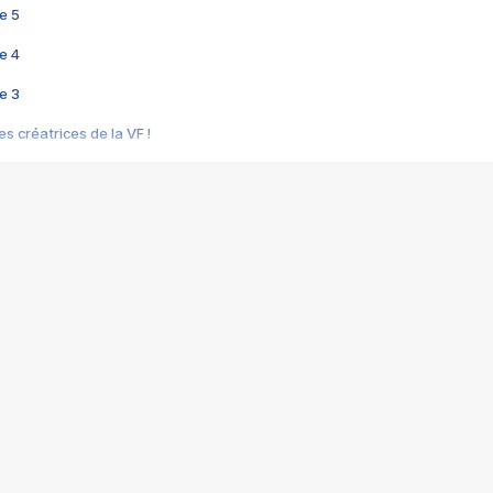
e 5
e 4
e 3
s créatrices de la VF !
e 2
e 1
e Mektoub My Love arrive enfin ! Rencontre avec Shaïn Boumedine et Sal
i : après Toni en famille
elle réalise le bouleversant Dites lui que je l'aime
ais ! Rencontre autour de Vie privée de Rebecca Zlotowski
 de Marguerite, Grave... Rencontre avec Ella Rumpf
 Les Rêveurs, un film intime sur la santé mentale
a avec un film sur le mouvement des Gilets jaunes