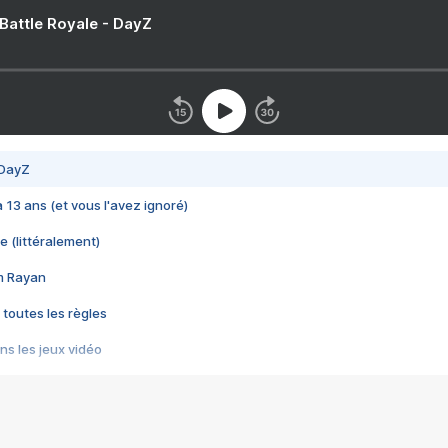
 Battle Royale - DayZ
 DayZ
 a 13 ans (et vous l'avez ignoré)
e (littéralement)
im Rayan
 toutes les règles
s les jeux vidéo
us choquant de Rockstar ? - Le scandale BULLY
e plus moche de Steam