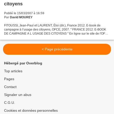
citoyens
Publié le 15/03/2007 à 16:59
Par
David MOUREY
FITOUSSI, Jean-Paul et LAURENT, Éloi (dir.), France 2012. E-book de
campagne à l’usage des citoyens, OFCE, 2007. " FRANCE 2012: E-BOOK
DE CAMPAGNE A L USAGE DES CITOYENS " En ligne sur le site de l'OFCE
ici : http://www.ofce.sciences-po.fr/ebook.htm «...
< Page précédente
Hébergé par Overblog
Top articles
Pages
Contact
Signaler un abus
C.G.U.
Cookies et données personnelles