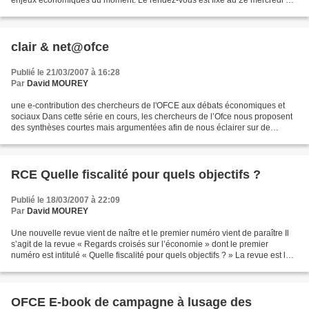
enjeux économiques du moment. Le rendez-vous est fixé au 2e mercredi du
mois Chat avec Jean-Paul Fitoussi 14 février...
clair & net@ofce
Publié le 21/03/2007 à 16:28
Par
David MOUREY
une e-contribution des chercheurs de l'OFCE aux débats économiques et
sociaux Dans cette série en cours, les chercheurs de l’Ofce nous proposent
des synthèses courtes mais argumentées afin de nous éclairer sur de
nombreuses questions fondamentales qui...
RCE Quelle fiscalité pour quels objectifs ?
Publié le 18/03/2007 à 22:09
Par
David MOUREY
Une nouvelle revue vient de naître et le premier numéro vient de paraître Il
s’agit de la revue « Regards croisés sur l’économie » dont le premier
numéro est intitulé « Quelle fiscalité pour quels objectifs ? » La revue est le
résultat du travail d’un...
OFCE E-book de campagne à lusage des