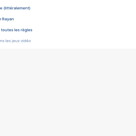
e (littéralement)
im Rayan
 toutes les règles
s les jeux vidéo
us choquant de Rockstar ? - Le scandale BULLY
e plus moche de Steam
du RÊVE tourne au CAUCHEMAR
pendant 8 heures
it… à tort
umiliés par un jeu vidéo
ire - Final Fantasy 8
ti un empire - Age of Empires