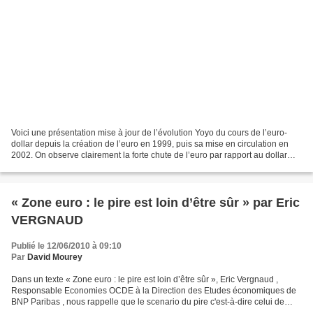
Voici une présentation mise à jour de l’évolution Yoyo du cours de l’euro-
dollar depuis la création de l’euro en 1999, puis sa mise en circulation en
2002. On observe clairement la forte chute de l’euro par rapport au dollar
entre début 1999 et mi 2001....
« Zone euro : le pire est loin d’être sûr » par Eric
VERGNAUD
Publié le 12/06/2010 à 09:10
Par
David Mourey
Dans un texte « Zone euro : le pire est loin d’être sûr », Eric Vergnaud ,
Responsable Economies OCDE à la Direction des Etudes économiques de
BNP Paribas , nous rappelle que le scenario du pire c'est-à-dire celui de
l’éclatement de la Zone Euro n’est...