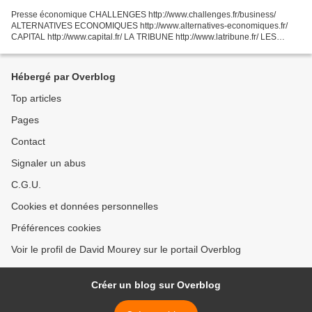
Presse économique CHALLENGES http://www.challenges.fr/business/
ALTERNATIVES ECONOMIQUES http://www.alternatives-economiques.fr/
CAPITAL http://www.capital.fr/ LA TRIBUNE http://www.latribune.fr/ LES
ECHOS http://www.lesechos.fr/ L’EXPANSION
http://www.lexpansion.com/PID/30.html...
Hébergé par Overblog
Top articles
Pages
Contact
Signaler un abus
C.G.U.
Cookies et données personnelles
Préférences cookies
Voir le profil de David Mourey sur le portail Overblog
Créer un blog sur Overblog