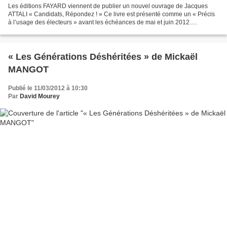
Les éditions FAYARD viennent de publier un nouvel ouvrage de Jacques
ATTALI « Candidats, Répondez ! » Ce livre est présenté comme un « Précis
à l’usage des électeurs » avant les échéances de mai et juin 2012.
Comment ne pas être en accord avec les passages...
« Les Générations Déshéritées » de Mickaël
MANGOT
Publié le 11/03/2012 à 10:30
Par
David Mourey