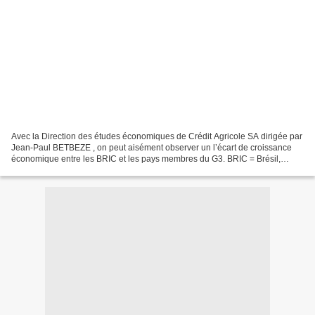
Avec la Direction des études économiques de Crédit Agricole SA dirigée par
Jean-Paul BETBEZE , on peut aisément observer un l’écart de croissance
économique entre les BRIC et les pays membres du G3. BRIC = Brésil,
Russie, Inde Chine et G3 = Etats-Unis,...