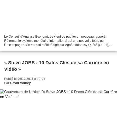
Le Conseil d’Analyse Economique vient de publier un nouveau rapport,
Réformer le système monétaire international , et une nouvelle lettre qui
l’accompagne. Ce rapport a été rédigé par Agnès Bénassy-Quéré (CEPII),
Emmanuel Farhi (HARVARD), Pierre-Olivier...
« Steve JOBS : 10 Dates Clés de sa Carrière en
Vidéo »
Publié le 06/10/2011 à 19:01
Par
David Mourey