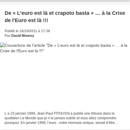
De « L’euro est là et crapoto basta » … à la Crise
de l'Euro est là !!!
Publié le 16/10/2011 à 17:36
Par
David Mourey
L e 23 janvier 1999, Jean-Paul FITOUSSI a publié une tribune dans le
quotidien Le Monde que je n’ai jamais oublié et vous allez comprendre
pourquoi. En janvier 1999, l’euro , notre monnaie unique, venait d’être
officiellement crée. Même si l’euro n’allait...