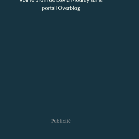
Voir le profil de
David Mourey
sur le
portail Overblog
Publicité