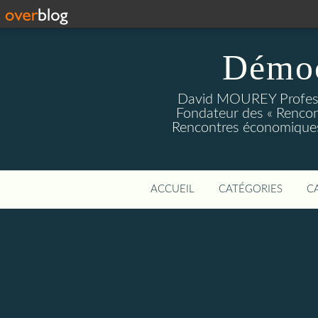
Démoc
David MOUREY Profess
Fondateur des « Rencon
Rencontres économiques
ACCUEIL
CATÉGORIES
C