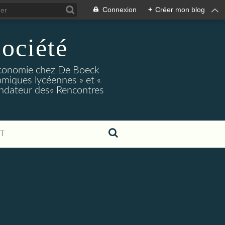
Connexion
+
Créer mon blog
ociété
conomie chez De Boeck
miques lycéennes » et «
ndateur des« Rencontres
T