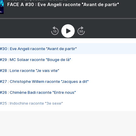
FACE A #30 : Eve Angeli raconte "Avant de partir"
#30 : Eve Angeli raconte "Avant de partir"
#29 : MC Solaar raconte "Bouge de là"
28 : Lorie raconte "Je vais vite"
#27 : Christophe Willem raconte "Jacques a dit"
#26 : Chimène Badi raconte "Entre nous"
#25 : Indochine raconte "3e sexe"
#24 : Zaho raconte "C'est chelou"
#23 : Patrick Bruel raconte "Au café des délices"