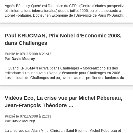
Agnès Bénassy-Quéré est Directrice du CEPII (Centre d'études prospectives
et d'informations internationales) depuis juillet 2006, où elle a succédé à
Lionel Fontagné. Docteur en Economie de l'Université de Paris IX-Dauphine
(1992), Professeur agrégé,...
Paul KRUGMAN, Prix Nobel d’Economie 2008,
dans Challenges
Publié le 07/11/2008 à 21:42
Par
David Mourey
« Quand KRUGMAN écrivait dans Challenges » Morceaux choisis des
éditoriaux du tout nouveau Nobel d'économie pour Challenges en 2006. .
Les lecteurs de Challenges ont pu, avant d'autres, profiter des lumières du
tout nouveau prix Nobel d'économie. Dans...
Vidéos Eco, La crise vue par Michel Pébereau,
Jean-François Théodore …
Publié le 07/11/2008 à 21:33
Par
David Mourey
La crise vue par Alain Minc, Christian Saint-Etienne, Michel Pébereau et