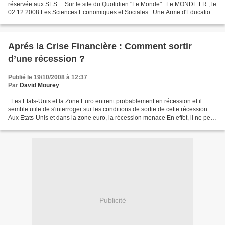
réservée aux SES ... Sur le site du Quotidien "Le Monde" : Le MONDE.FR , le
02.12.2008 Les Sciences Economiques et Sociales : Une Arme d'Education
Massive par David MOUREY, Pontault-Combault...
Aprés la Crise Financière : Comment sortir
d’une récession ?
Publié le 19/10/2008 à 12:37
Par
David Mourey
. Les Etats-Unis et la Zone Euro entrent probablement en récession et il
semble utile de s'interroger sur les conditions de sortie de cette récession. .
Aux Etats-Unis et dans la zone euro, la récession menace En effet, il ne peut
en être autrement «...
Publicité