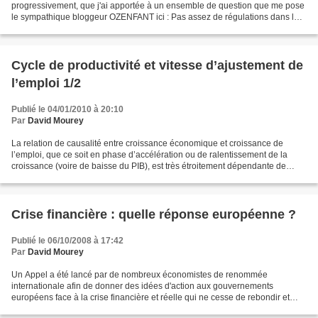
progressivement, que j'ai apportée à un ensemble de question que me pose
le sympathique bloggeur OZENFANT ici : Pas assez de régulations dans les
jeux de la finance et dans la macro économie....
Cycle de productivité et vitesse d’ajustement de
l’emploi 1/2
Publié le 04/01/2010 à 20:10
Par
David Mourey
La relation de causalité entre croissance économique et croissance de
l’emploi, que ce soit en phase d’accélération ou de ralentissement de la
croissance (voire de baisse du PIB), est très étroitement dépendante de
l’évolution de la productivité par travailleur...
Crise financière : quelle réponse européenne ?
Publié le 06/10/2008 à 17:42
Par
David Mourey
Un Appel a été lancé par de nombreux économistes de renommée
internationale afin de donner des idées d'action aux gouvernements
européens face à la crise financière et réelle qui ne cesse de rebondir et
d'assombrir les perspectives d'avenir.. « Open Letter...