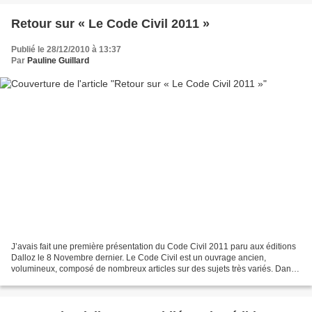
Retour sur « Le Code Civil 2011 »
Publié le 28/12/2010 à 13:37
Par
Pauline Guillard
J’avais fait une première présentation du Code Civil 2011 paru aux éditions
Dalloz le 8 Novembre dernier. Le Code Civil est un ouvrage ancien,
volumineux, composé de nombreux articles sur des sujets très variés. Dans
ce second article, je vais donc présenter...