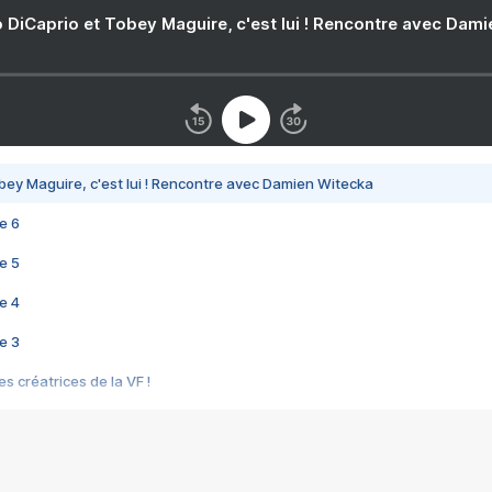
 DiCaprio et Tobey Maguire, c'est lui ! Rencontre avec Dam
bey Maguire, c'est lui ! Rencontre avec Damien Witecka
e 6
e 5
e 4
e 3
s créatrices de la VF !
e 2
e 1