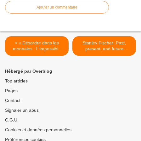
Ajouter un commentaire
< « Désordre dans les
Stanley Fischer: Past,
monnaies : L'impossible
present, and future
stabilité du système
challenges for the euro
monétaire international ? »
area >
du Cercle Turgot
Hébergé par Overblog
Top articles
Pages
Contact
Signaler un abus
C.G.U.
Cookies et données personnelles
Préférences cookies