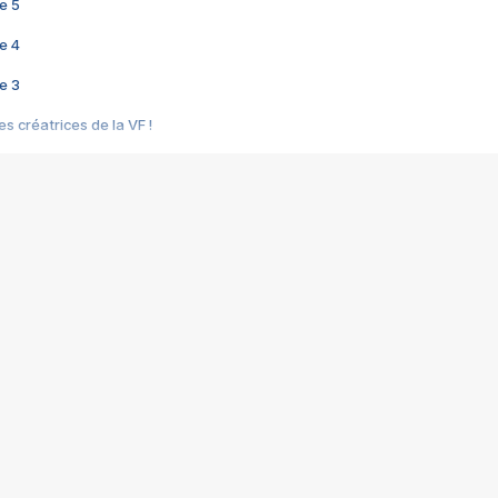
e 5
e 4
e 3
s créatrices de la VF !
e 2
e 1
e Mektoub My Love arrive enfin ! Rencontre avec Shaïn Boumedine et Sal
i : après Toni en famille
elle réalise le bouleversant Dites lui que je l'aime
ais ! Rencontre autour de Vie privée de Rebecca Zlotowski
 de Marguerite, Grave... Rencontre avec Ella Rumpf
 Les Rêveurs, un film intime sur la santé mentale
a avec un film sur le mouvement des Gilets jaunes