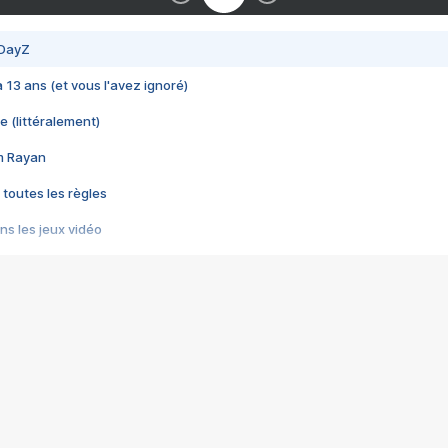
 DayZ
 a 13 ans (et vous l'avez ignoré)
e (littéralement)
im Rayan
 toutes les règles
s les jeux vidéo
us choquant de Rockstar ? - Le scandale BULLY
e plus moche de Steam
du RÊVE tourne au CAUCHEMAR
pendant 8 heures
it… à tort
umiliés par un jeu vidéo