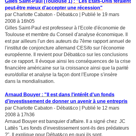
Gi
lles Saint-Paul (Toulouse 1) : "Les Etats-Unis feraient
peut-être mieux d'accepter une récession"
par Charlotte Cabaton - Débat&co | Publié le 19 mars
2008 à 16h05
Gilles Saint-Paul est professeur à l'Ecole d'économie de
Toulouse et membre du Conseil d'analyse économique. Il
est par ailleurs l'un des auteurs du 7ème rapport annuel de
l'institut de conjoncture allemand CESifo sur l'économie
européenne. Il revient pour Débat&co sur les conclusions
de ce rapport. Il évoque ainsi les conséquences de la crise
financière américaine sur la croissance ainsi que la parité
euro/dollar et analyse la façon dont l'Europe s'insère
dans la mondialisation.
Arnaud Bouyer : "Il est dans l'intérêt d'un fonds
d'investissement de donner un avenir à une entrepris
par Charlotte Cabaton - Débat&co | Publié le 12 mars
2008 à 17h36
Arnaud Bouyer est banquier d'affaire. Il a signé chez JC
Lattès "Les fonds d'investissement sont-ils des prédateurs
?". Il explique pour Débat&co en quoi ils sont,