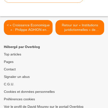
< « Croissance Economique
Retour sur « Institutions
» : Philippe AGHION en
juridictionnelles » de
conférence devant 400
Guinchard, Montagnier,
lycéens
Varinard, Debard. >
Hébergé par Overblog
Top articles
Pages
Contact
Signaler un abus
C.G.U.
Cookies et données personnelles
Préférences cookies
Voir le profil de David Mourey sur le portail Overblog