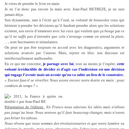
Je viens de prendre le livre en main.
Je ne l’ai donc pas encore lu mais avec Jean-Paul BETBEZE, je ne suis
jamais déçu.
Son dynamisme, tant à l’écrit qu’à l’oral, sa volonté de bousculer ceux qui
hésitent à prendre les décisions qu’il faudrait prendre alors que les solutions
existent, son envie d’emmener avec lui ceux qui veulent que
ça bouge
par ce
qu’
il ne suffit pas d’attendre que cela s’arrange comme on attend la pluie
,
…, sont fascinantes et stimulantes.
On peut ne pas être toujours en accord avec les diagnostics, arguments et
solutions avancés par l’auteur. Mais, rejeter en bloc son discours est
intellectuellement malhonnête.
En ce qui me concerne,
je partage avec lui
, tout au moins je l’espère,
cette
volonté irréductible de décider et d’agir car l’indécision est une décision
qui engage l’avenir mais un avenir qu’on va subir au lieu de le construire.
« Encore faut-il se réveiller. Nous avons encore notre destin en main : pour
combien de temps ? »
Présentation de l'éditeur
En France nous adorons les idées mais n'allons
pas jusqu’au bout. Nous sentons qu'il faut beaucoup changer, mais n'osons
pas briser les tabous.
Nous rêvons que nous sommes des révolutionnaires et que notre lumière va
éclairer le monde, mais nous abaissons vite l'abat-jour, pour passer au