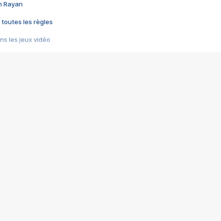
im Rayan
 toutes les règles
s les jeux vidéo
us choquant de Rockstar ? - Le scandale BULLY
e plus moche de Steam
du RÊVE tourne au CAUCHEMAR
pendant 8 heures
it… à tort
umiliés par un jeu vidéo
ire - Final Fantasy 8
ti un empire - Age of Empires
story DOFUS
tard, il crée l'un des pires jeux de tous les temps, MindsEye.