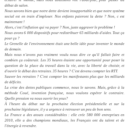
débat de salon.
Nous savons bien que notre dette devient insupportable et que notre système
social est en train d'imploser. Nos enfants paieront la dette ? Non, c est
maintenant !
Alors, c'est l'inflation qui va payer ? Non, juste aggraver le problème !
Nous avons 6 000 dispositifs pour redistribuer 65 milliards d'aides. Tout ça
pour ça ?
Le Grenelle de l'environnement était une belle idée pour inventer le monde
de demain.
Mais nous n’avons pas vraiment voulu nous dire ce qu'il fallait faire et
combien ça coûterait. Les 35 heures étaient une opportunité pour poser la
question de la place du travail dans la vie, avec la liberté de choisir, et
d'ouvrir le débat des retraites. 35 heures ? C'est devenu compter les RTT.
Sauver les retraites ? C'est compter les manifestants plus que les milliards
de déficits.
La crise des dettes publiques commence, nous le savons. Mais, grâce à la
méthode Coué, invention française, nous voulons espérer le contraire.
Quelle pression va nous ouvrir les yeux?
À l'heure du débat sur la prochaine élection présidentielle et sur la
prochaine législature, il y a urgence à retrouver un peu de bon sens.
La France a des atouts considérables : elle crée 580 000 entreprises en
2010, elle a des champions mondiaux, les Français ont du talent et de
l'énergie à revendre.