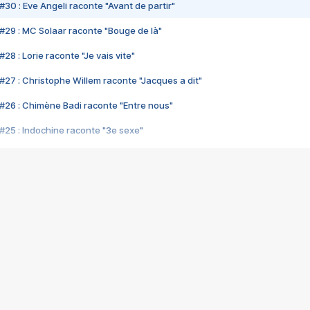
#30 : Eve Angeli raconte "Avant de partir"
#29 : MC Solaar raconte "Bouge de là"
28 : Lorie raconte "Je vais vite"
#27 : Christophe Willem raconte "Jacques a dit"
#26 : Chimène Badi raconte "Entre nous"
#25 : Indochine raconte "3e sexe"
#24 : Zaho raconte "C'est chelou"
#23 : Patrick Bruel raconte "Au café des délices"
#22 : Kyo raconte "Le chemin"
#21 : Nolwenn Leroy raconte "Cassé"
#20 : Patrick Hernandez raconte "Born to be alive"
#19 : Lorie raconte "Près de moi"
#18 : Michael Jones raconte "A nos actes manqués" (avec Jean-Jacque