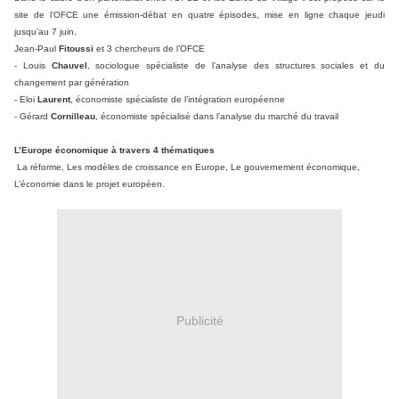
site de l’OFCE une émission-débat en quatre épisodes, mise en ligne chaque jeudi
jusqu’au 7 juin.
Jean-Paul
Fitoussi
et 3 chercheurs de l’OFCE
- Louis
Chauvel
, sociologue spécialiste de l’analyse des structures sociales et du
changement par génération
- Eloi
Laurent
, économiste spécialiste de l’intégration européenne
- Gérard
Cornilleau
, économiste spécialisé dans l’analyse du marché du travail
L’Europe économique à travers 4 thématiques
La réforme,
Les modèles de croissance en Europe,
Le gouvernement économique,
L’économie dans le projet européen.
Publicité