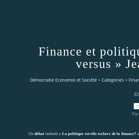
Finance et politi
versus » Je
Démocratie Economie et Société
>
Categories
>
Finan
Cr
1
Pa
Un
débat
intitulé
« La politique est-elle esclave de la finance? 