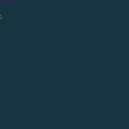
/278035.FR.php
n