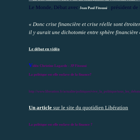
Le Monde, Débat avec
, président de
Jean Paul Fitoussi
« Donc crise financière et crise réelle sont étro
il y aurait une dichotomie entre sphère financière 
Le débat en vidéo
V
idéo Christine Lagarde - JP Fitoussi
La politique est-elle esclave de la finance?
http://www.liberation.fr/actualite/politiques/vive_la_politique/tous_les_deb
Un article
sur le site du quotidien Libération
La politique est-elle esclave de la finance ?