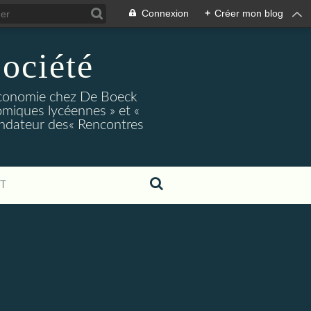
Connexion
+
Créer mon blog
ociété
conomie chez De Boeck
miques lycéennes » et «
ndateur des« Rencontres
T