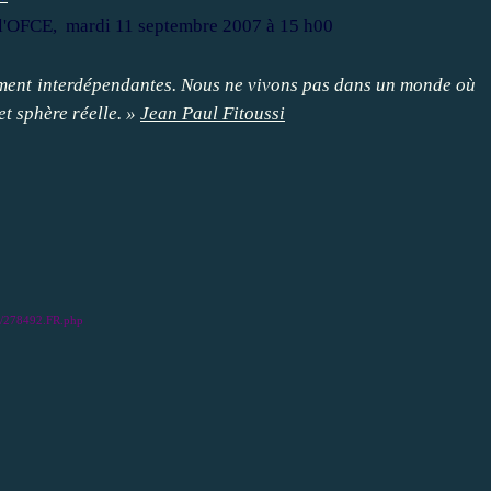
 l'OFCE, mardi 11 septembre 2007 à 15 h00
itement interdépendantes. Nous ne vivons pas dans un monde où
et sphère réelle. »
Jean Paul Fitoussi
ats/278492.FR.php