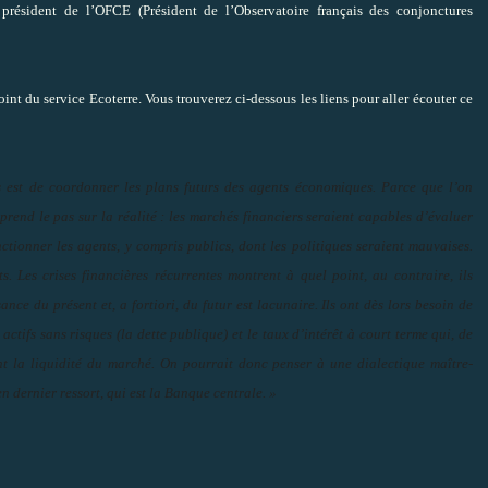
 président de l’OFCE (Président de l’Observatoire français des conjonctures
oint du service Ecoterre. Vous trouverez ci-dessous les liens pour aller écouter ce
 est de coordonner les plans futurs des agents économiques. Parce que l’on
prend le pas sur la réalité : les marchés financiers seraient capables d’évaluer
ctionner les agents, y compris publics, dont les politiques seraient mauvaises.
. Les crises financières récurrentes montrent à quel point, au contraire, ils
ce du présent et, a fortiori, du futur est lacunaire. Ils ont dès lors besoin de
actifs sans risques (la dette publique) et le taux d’intérêt à court terme qui, de
ent la liquidité du marché. On pourrait donc penser à une dialectique maître-
 en dernier ressort, qui est la Banque centrale. »