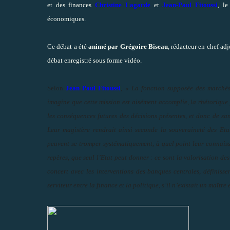
et des finances
Christine Lagarde
et
Jean-Paul Fitoussi
, le
économiques.
Ce débat a été
animé par Grégoire Biseau
, rédacteur en chef adj
débat enregistré sous forme vidéo.
Selon
Jean Paul Fitoussi
,
« La fonction supposée des marchés
imagine que cette mission est aisément accomplie, la rhétorique 
les conséquences futures des décisions présentes, et donc de san
Leur magistère rendrait ainsi seconde la souveraineté des Etats
peuvent se tromper systématiquement, à quel point leur connaissan
repères, que seul l’Etat peut donner : ce sont la valorisation des 
concert avec les interventions des banques centrales, définiss
serviteur entre la finance et la politique, s’il n’existait un maître