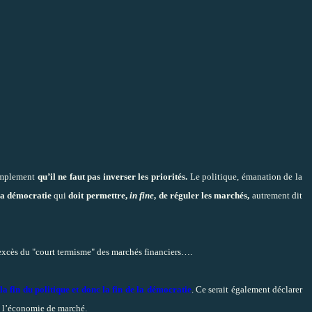
simplement
qu’il ne faut pas inverser les priorités.
Le politique, émanation de la
la démocratie
qui
doit permettre,
in fine
, de réguler les marchés,
autrement dit
excès du "court termisme" des marchés financiers….
 la fin du politique et donc la fin de la démocratie
. Ce serait également déclarer
e l’économie de marché.