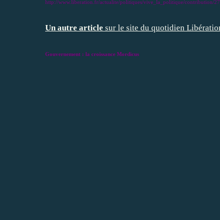
http://www.liberation.fr/actualite/politiques/vive_la_politique/contribution
Un autre article
sur le site du quotidien Libératio
Gouvernement : la croissance Mordicus