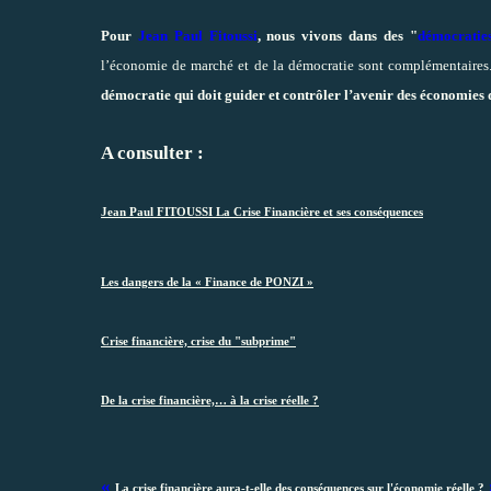
Pour
Jean Paul Fitoussi
, nous vivons dans des "
démocratie
l’économie de marché et de la démocratie sont complémentaires. I
démocratie qui doit guider et contrôler l’avenir des économies
A consulter :
Jean Paul FITOUSSI La Crise Financière et ses conséquences
Les dangers de la « Finance de PONZI »
Crise financière, crise du "subprime"
De la crise financière,… à la crise réelle ?
«
La crise financière aura-t-elle des conséquences sur l'économie réelle ?