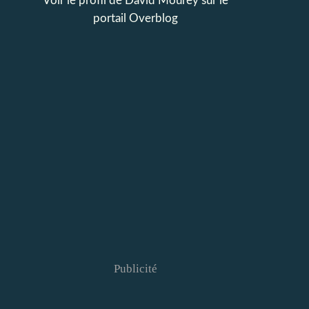
Voir le profil de
David Mourey
sur le
portail Overblog
Publicité