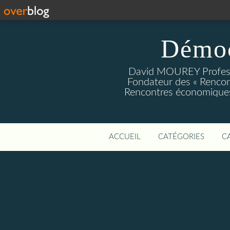
Démoc
David MOUREY Profess
Fondateur des « Rencon
Rencontres économiques
ACCUEIL
CATÉGORIES
C