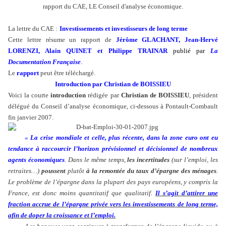
rapport du CAE, LE Conseil d'analyse économique.
La lettre du CAE :
Investissements et investisseurs de long terme
Cette lettre résume un rapport de
Jérôme GLACHANT, Jean-Hervé
LORENZI, Alain QUINET et Philippe TRAINAR
publié par
La
Documentation Française
.
Le
rapport
peut être téléchargé.
Introduction par Christian de BOISSIEU
Voici la courte
introduction
rédigée par
Christian de BOISSIEU
, président
délégué du Conseil d’analyse économique, ci-dessous à Pontault-Combault
fin janvier 2007.
«
La crise mondiale et celle, plus récente, dans la zone euro ont eu
tendance à raccourcir l’horizon prévisionnel et décisionnel de nombreux
agents économiques
.
Dans le même temps,
les incertitudes
(sur l’emploi, les
retraites…)
poussent
plutôt
à la remontée du taux d’épargne des ménages
.
Le problème de l’épargne dans la plupart des pays européens, y compris la
France, est donc moins quantitatif que qualitatif.
Il s’agit d’attirer une
fraction accrue de l’épargne privée vers les investissements de long terme,
afin de doper la croissance et l’emploi.