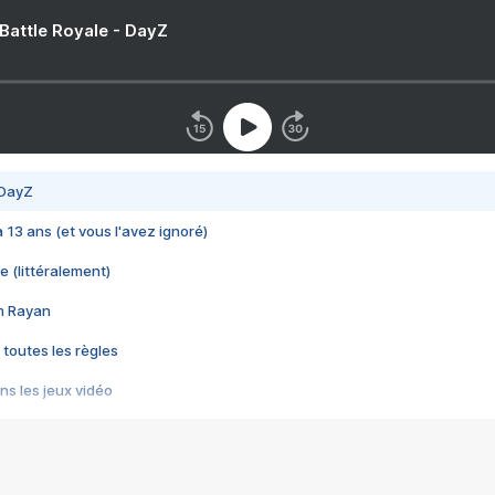
 Battle Royale - DayZ
 DayZ
 a 13 ans (et vous l'avez ignoré)
e (littéralement)
im Rayan
 toutes les règles
s les jeux vidéo
us choquant de Rockstar ? - Le scandale BULLY
e plus moche de Steam