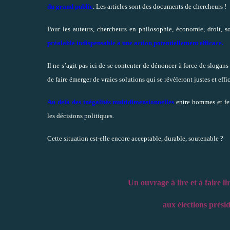
du grand public
. Les articles sont des documents de chercheurs !
Pour les auteurs, chercheurs en philosophie, économie, droit, 
préalable indispensable à une action potentiellement efficace.
Il ne s’agit pas ici de se contenter de dénoncer à force de sloga
de faire émerger de vraies solutions qui se révèleront justes et effi
Au delà des inégalités multidimensionnelles
entre hommes et fe
les décisions politiques.
Cette situation est-elle encore acceptable, durable, soutenable ?
Un ouvrage à lire et à faire l
aux élections préside