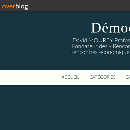
Démoc
David MOUREY Profess
Fondateur des « Rencon
Rencontres économiques
ACCUEIL
CATÉGORIES
C