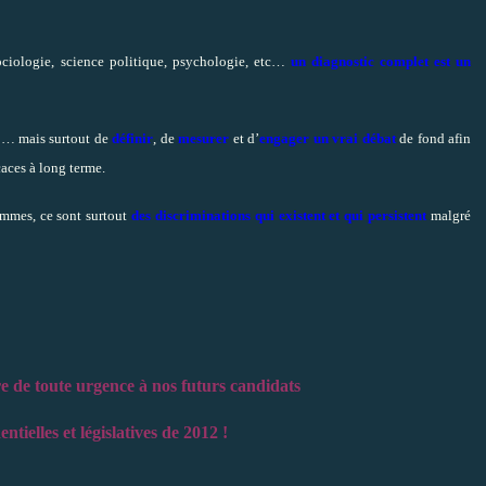
sociologie, science politique, psychologie, etc…
un diagnostic complet est un
ns … mais surtout de
définir
, de
mesurer
et d’
engager un vrai débat
de fond afin
caces à long terme.
mmes, ce sont surtout
des discriminations qui existent et qui persistent
malgré
ire de toute urgence à nos futurs candidats
ntielles et législatives de 2012 !