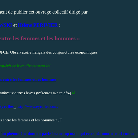
nt de publier cet ouvrage collectif dirigé par
EWSKI
et
Hélène PERIVIER
:
entre les femmes et les hommes »
CE, Observatoire français des conjonctures économiques.
quérir ce livre
directement
ici
s entre les femmes et les hommes
nombreux autres
livres présentés sur ce blog
là
Eyrolles
:
http://www.eyrolles.com/
’
un phénomène dont on parle beaucoup mais qui reste néanmoins mal connu