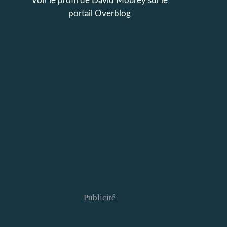
Voir le profil de
David Mourey
sur le
portail Overblog
Publicité