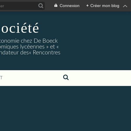
Connexion
+
Créer mon blog
ociété
conomie chez De Boeck
miques lycéennes » et «
ndateur des« Rencontres
T