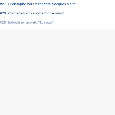
#27 : Christophe Willem raconte "Jacques a dit"
#26 : Chimène Badi raconte "Entre nous"
#25 : Indochine raconte "3e sexe"
#24 : Zaho raconte "C'est chelou"
#23 : Patrick Bruel raconte "Au café des délices"
#22 : Kyo raconte "Le chemin"
#21 : Nolwenn Leroy raconte "Cassé"
#20 : Patrick Hernandez raconte "Born to be alive"
#19 : Lorie raconte "Près de moi"
#18 : Michael Jones raconte "A nos actes manqués" (avec Jean-Jacque
#17 : Khaled raconte "Aïcha"
#16 : Corneille raconte "Parce qu'on vient de loin"
#15 : Indochine raconte "L'aventurier"