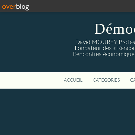
Démoc
David MOUREY Profess
Fondateur des « Rencon
Rencontres économiques
ACCUEIL
CATÉGORIES
C