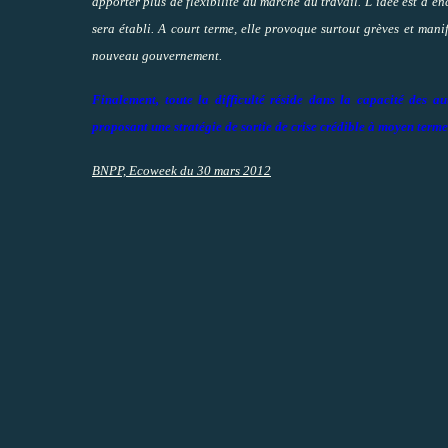
apporter plus de flexibilité au marché du travail. L’idée est d’en
sera établi. A court terme, elle provoque surtout grèves et mani
nouveau gouvernement.
Finalement, toute la difficulté réside dans la capacité des a
proposant une stratégie de sortie de crise crédible à moyen terme
BNPP, Ecoweek du 30 mars 2012