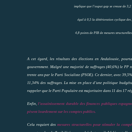
implique que l’ouput gap se creuse de 3,2 
égal à 0,5 la détérioration cyclique des
4,8 points de PIB de mesures structurelles
A cet égard, les résultats des élections en Andalousie, pou
gouvernment. Malgré une majorité de suffrages (40,6%) le PP n’
trente ans par le Parti Socialiste (PSOE). Ce dernier, avec 39,5
11,34% des suffrages. La mise en place d’une politique budgéta
rappeler que le Parti Populaire est majoritaire dans 11 des 17 r
Enfin,
l’assainissement durable des finances publiques espagno
pèsent lourdement sur les comptes publics.
Cela requiert des
mesures structurelles pour stimuler la compét