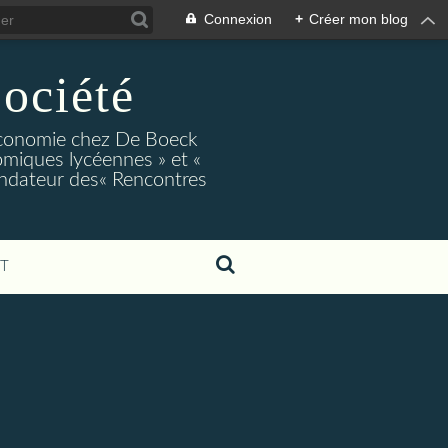
Connexion
+
Créer mon blog
ociété
conomie chez De Boeck
miques lycéennes » et «
ndateur des« Rencontres
T