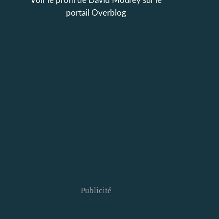
Voir le profil de
David Mourey
sur le
portail Overblog
Publicité