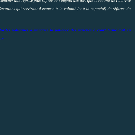
clencher une reprise plus rapide de l’emploi dès lors que le rebond de l’activité
festations qui serviront d’examen à la volonté (et à la capacité) de réforme du
utorités politiques à ménager la patience des marchés à court terme tout en
. »