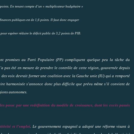
points. En tenant compte d’un « multiplicateur budgétaire »
 finances publiques est de 1,6 points. Il faut donc engager
 pour espérer réduire le déficit public de 3,2 points de PIB.
rtant promises au Parti Populaire (PP) compliquent quelque peu la tâche du
a pas été en mesure de prendre le contrôle de cette région, gouvernée depuis
% des voix devrait former une coalition avec la Gauche unie (IU) qui a remporté
ire harmonisée s’annonce donc plus difficile que prévu même s’il convient de
égions autonomes.
les passe par une redéfinition du modèle de croissance, dont les excès passés
itivité et l’emploi
. Le gouvernement espagnol a adopté une réforme visant à