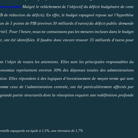
tement promis
.
Malgré le relâchement de l’objectif du déficit budgétaire de cette
IB de réduction du déficit). En effet, le budget espagnol repose sur l’hypothèse
n de 3 points de PIB (environ 30 milliards d’euros) du déficit public demande
rité1. Pour l’heure, nous ne connaissons pas les mesures incluses dans le budget
r, ont été identifiées. Il faudra donc encore trouver 35 milliards d’euros pour
t l’objet de toutes les attentions. Elles sont les principales responsables du
tonomias représentent environ 30% des dépenses totales des administrations
ation. Elles répondent à des logiques d’investissement de moyen terme qui sont
 comme ceux de l’administration centrale, ont été particulièrement affectés par
n grande partie structurels dont la résorption requiert une redéfinition profonde
entielle espagnole est égale à 1,5%, une récession de 1,7%